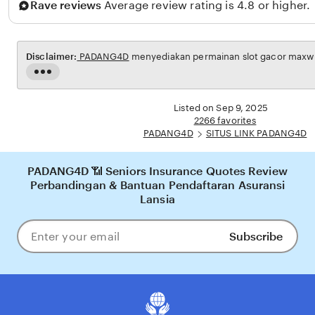
Rave reviews
Average review rating is 4.8 or higher.
i
t
a
Disclaimer:
PADANG4D
menyediakan permainan slot gacor maxwin 
n
Read
g
the
full
g
Listed on Sep 9, 2025
description
2266 favorites
a
PADANG4D
SITUS LINK PADANG4D
n
g
PADANG4D 📶 Seniors Insurance Quotes Review
Perbandingan & Bantuan Pendaftaran Asuransi
Lansia
Subscribe
Enter
your
email