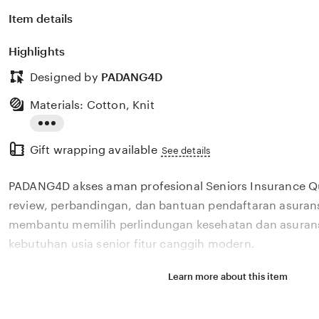
Item details
Highlights
Designed by
PADANG4D
Materials: Cotton, Knit
Read
Gift wrapping available
the
See details
full
PADANG4D akses aman profesional Seniors Insurance 
description
review, perbandingan, dan bantuan pendaftaran asurans
membantu memilih perlindungan kesehatan dan asurans
kebutuhan usia senior fitur canggih modern.
Learn more about this item
Situs PADANG4D akses aman profesional Seniors Insur
menyediakan review, perbandingan, dan bantuan pendaf