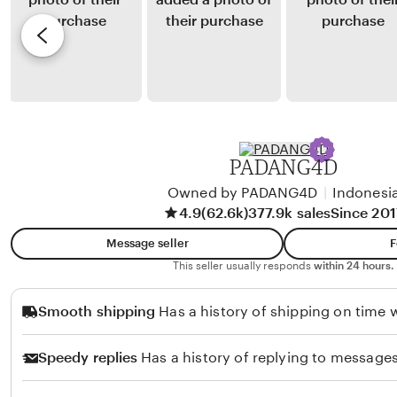
P
y
e
e
L
v
r
e
i
t
n
e
i
n
w
w
y
b
i
P
y
PADANG4D
u
K
r
Owned by PADANG4D
|
Indonesi
o
4.9
(62.6k)
377.9k sales
Since 201
b
r
a
n
Message seller
F
e
This seller usually responds
within 24 hours.
l
Smooth shipping
Has a history of shipping on time w
i
u
Speedy replies
Has a history of replying to messages
s
S