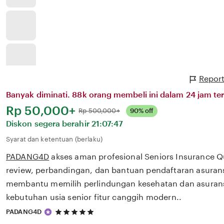
Report
Banyak diminati. 88k orang membeli ini dalam 24 jam ter
Harga:
Rp 50,000+
Normal:
Rp 500,000+
90% off
Diskon segera berahir
21:07:47
Syarat dan ketentuan (berlaku)
PADANG4D
akses aman profesional Seniors Insurance 
review, perbandingan, dan bantuan pendaftaran asurans
membantu memilih perlindungan kesehatan dan asurans
kebutuhan usia senior fitur canggih modern..
5
PADANG4D
out