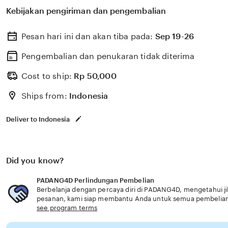
untuk membantu memilih perlindungan kesehatan dan a
Kebijakan pengiriman dan pengembalian
dengan kebutuhan usia senior fitur canggih modern.
Pesan hari ini dan akan tiba pada:
Sep 19-26
Pengembalian dan penukaran tidak diterima
Cost to ship:
Rp
50,000
Ships from:
Indonesia
Deliver to Indonesia
Did you know?
PADANG4D Perlindungan Pembelian
Berbelanja dengan percaya diri di PADANG4D, mengetahui jik
pesanan, kami siap membantu Anda untuk semua pembelia
see program terms