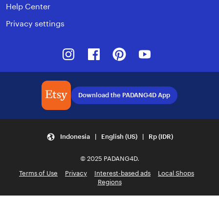
Help Center
Privacy settings
Instagram
Facebook
Pinterest
Youtube
Download the PADANG4D App
Indonesia | English (US) | Rp (IDR)
© 2025 PADANG4D.
Terms of Use
Privacy
Interest-based ads
Local Shops
Regions