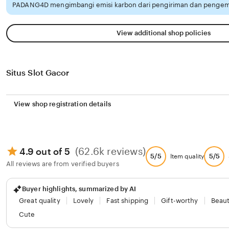
PADANG4D mengimbangi emisi karbon dari pengiriman dan pengema
View additional shop policies
Situs Slot Gacor
View shop registration details
(62.6k reviews)
4.9 out of 5
5/5
5/5
Item quality
All reviews are from verified buyers
Buyer highlights, summarized by AI
Great quality
Lovely
Fast shipping
Gift-worthy
Beaut
Cute