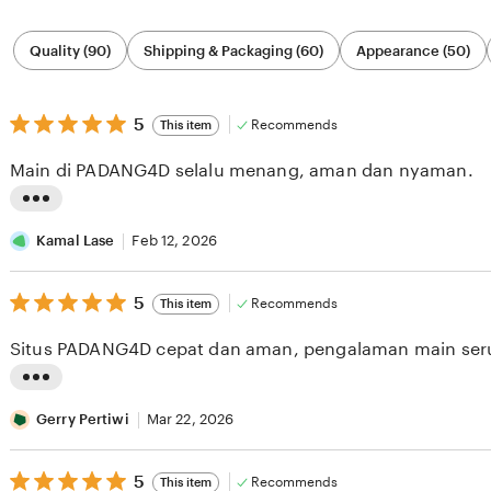
Filter
Quality (90)
Shipping & Packaging (60)
Appearance (50)
by
category
5
5
Recommends
This item
out
of
Main di PADANG4D selalu menang, aman dan nyaman.
5
stars
L
i
Kamal Lase
Feb 12, 2026
s
5
t
5
Recommends
This item
out
i
of
Situs PADANG4D cepat dan aman, pengalaman main ser
5
n
stars
g
L
r
i
Gerry Pertiwi
Mar 22, 2026
e
s
v
5
t
5
Recommends
This item