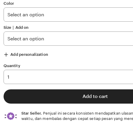
of
Color
5
stars
Size ∣ Add on
Add personalization
Quantity
Add to cart
Star Seller.
Penjual ini secara konsisten mendapatkan ulasan
waktu, dan membalas dengan cepat setiap pesan yang mere