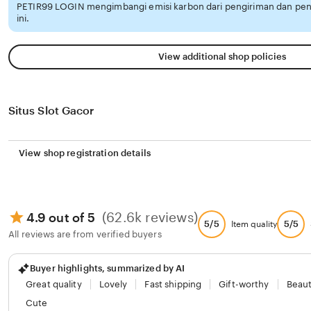
PETIR99 LOGIN mengimbangi emisi karbon dari pengiriman dan p
ini.
View additional shop policies
Situs Slot Gacor
View shop registration details
(62.6k reviews)
4.9 out of 5
5/5
5/5
Item quality
All reviews are from verified buyers
Buyer highlights, summarized by AI
Great quality
Lovely
Fast shipping
Gift-worthy
Beaut
Cute