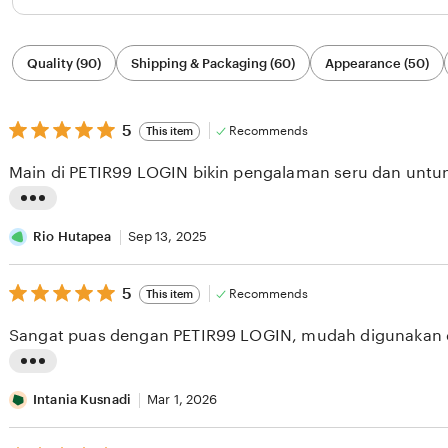
Filter
Quality (90)
Shipping & Packaging (60)
Appearance (50)
by
category
5
5
Recommends
This item
out
of
Main di PETIR99 LOGIN bikin pengalaman seru dan untu
5
stars
L
i
Rio Hutapea
Sep 13, 2025
s
5
t
5
Recommends
This item
out
i
of
Sangat puas dengan PETIR99 LOGIN, mudah digunakan 
5
n
stars
g
L
r
i
Intania Kusnadi
Mar 1, 2026
e
s