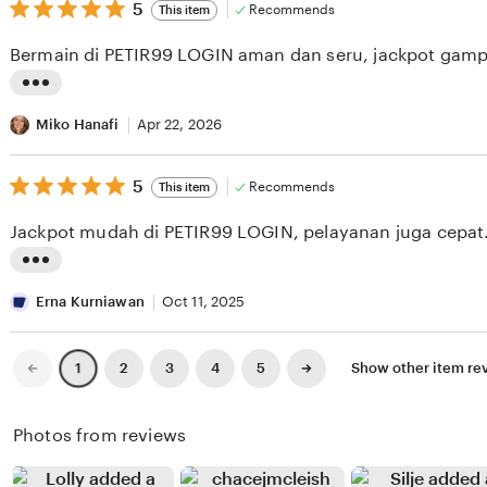
v
5
t
5
Recommends
This item
out
i
i
of
Bermain di PETIR99 LOGIN aman dan seru, jackpot gamp
5
e
n
stars
w
g
L
b
r
i
Miko Hanafi
Apr 22, 2026
y
e
s
R
v
5
t
5
Recommends
This item
out
i
i
i
of
Jackpot mudah di PETIR99 LOGIN, pelayanan juga cepat
5
o
e
n
stars
H
w
g
L
u
b
r
i
Erna Kurniawan
Oct 11, 2025
t
y
e
s
a
I
v
t
Previous
Next
2
3
4
5
Show other item re
1
page
page
p
n
i
i
e
t
e
n
Photos from reviews
a
a
w
g
n
b
r