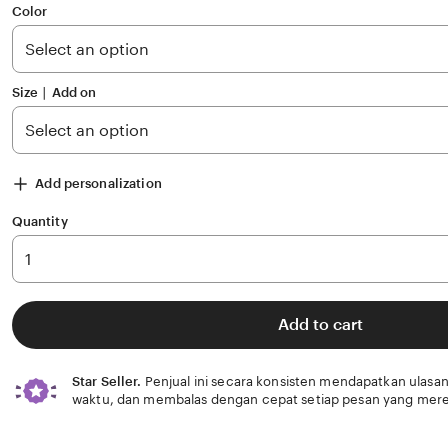
of
Color
5
stars
Size ∣ Add on
Add personalization
Quantity
Add to cart
Star Seller.
Penjual ini secara konsisten mendapatkan ulasan
waktu, dan membalas dengan cepat setiap pesan yang mere