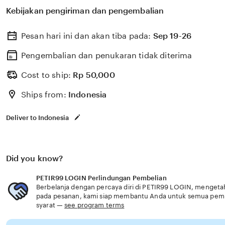
untuk membantu memilih perlindungan kesehatan dan a
Kebijakan pengiriman dan pengembalian
dengan kebutuhan usia senior layanan cepat modern te
Pesan hari ini dan akan tiba pada:
Sep 19-26
Pengembalian dan penukaran tidak diterima
Cost to ship:
Rp
50,000
Ships from:
Indonesia
Deliver to Indonesia
Did you know?
PETIR99 LOGIN Perlindungan Pembelian
Berbelanja dengan percaya diri di PETIR99 LOGIN, mengetahu
pada pesanan, kami siap membantu Anda untuk semua pem
syarat —
see program terms