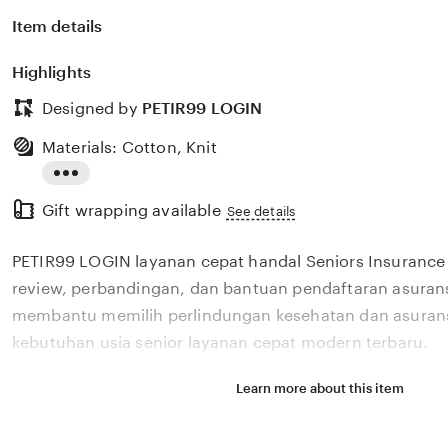
Item details
Highlights
Designed by
PETIR99 LOGIN
Materials: Cotton, Knit
Read
Gift wrapping available
the
See details
full
PETIR99 LOGIN layanan cepat handal Seniors Insuranc
description
review, perbandingan, dan bantuan pendaftaran asurans
membantu memilih perlindungan kesehatan dan asurans
kebutuhan usia senior layanan cepat modern terbaru.
Learn more about this item
Situs PETIR99 LOGIN layanan cepat handal Seniors Ins
menyediakan review, perbandingan, dan bantuan pendaf