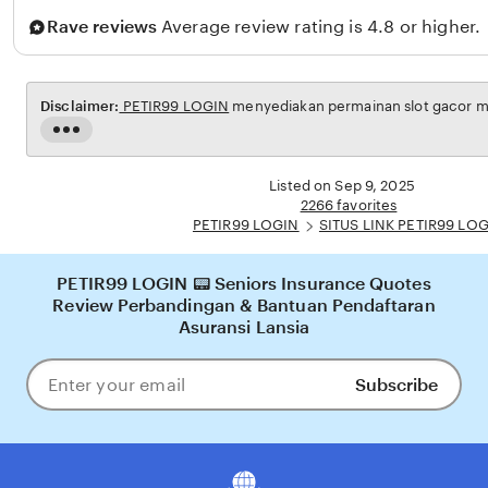
a
Rave reviews
Average review rating is 4.8 or higher.
w
a
n
Disclaimer:
PETIR99 LOGIN
menyediakan permainan slot gacor max
Read
the
full
Listed on Sep 9, 2025
description
2266 favorites
PETIR99 LOGIN
SITUS LINK PETIR99 LO
PETIR99 LOGIN 📟 Seniors Insurance Quotes
Review Perbandingan & Bantuan Pendaftaran
Asuransi Lansia
Subscribe
Enter
your
email