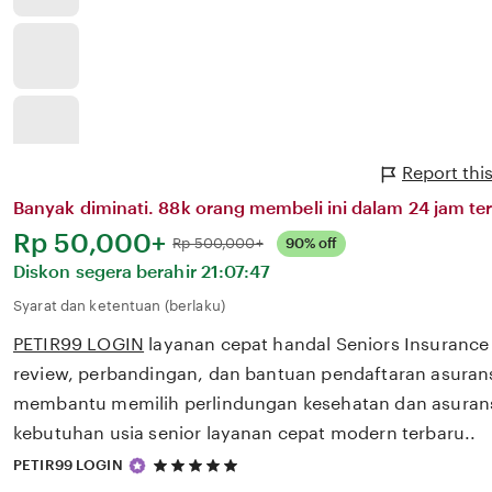
Report thi
Banyak diminati. 88k orang membeli ini dalam 24 jam ter
Harga:
Rp 50,000+
Normal:
Rp 500,000+
90% off
Diskon segera berahir
21:07:47
Syarat dan ketentuan (berlaku)
PETIR99 LOGIN
layanan cepat handal Seniors Insuranc
review, perbandingan, dan bantuan pendaftaran asurans
membantu memilih perlindungan kesehatan dan asurans
kebutuhan usia senior layanan cepat modern terbaru..
5
PETIR99 LOGIN
out