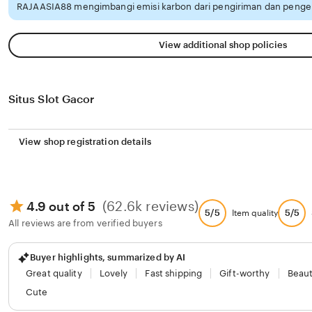
RAJAASIA88 mengimbangi emisi karbon dari pengiriman dan penge
View additional shop policies
Situs Slot Gacor
View shop registration details
(62.6k reviews)
4.9 out of 5
5/5
5/5
Item quality
All reviews are from verified buyers
Buyer highlights, summarized by AI
Great quality
Lovely
Fast shipping
Gift-worthy
Beaut
Cute