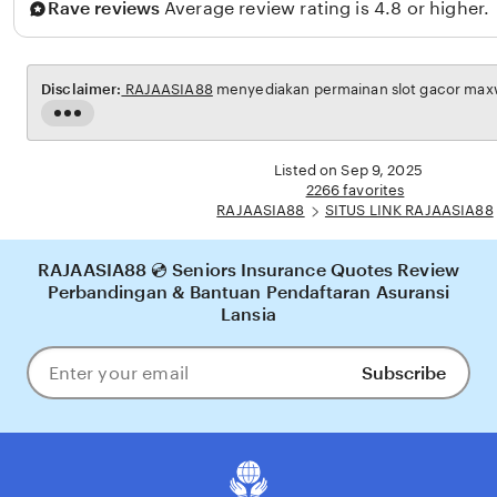
Rave reviews
Average review rating is 4.8 or higher.
Disclaimer:
RAJAASIA88
menyediakan permainan slot gacor maxwi
Read
the
full
Listed on Sep 9, 2025
description
2266 favorites
RAJAASIA88
SITUS LINK RAJAASIA88
RAJAASIA88 💿 Seniors Insurance Quotes Review
Perbandingan & Bantuan Pendaftaran Asuransi
Lansia
Subscribe
Enter
your
email