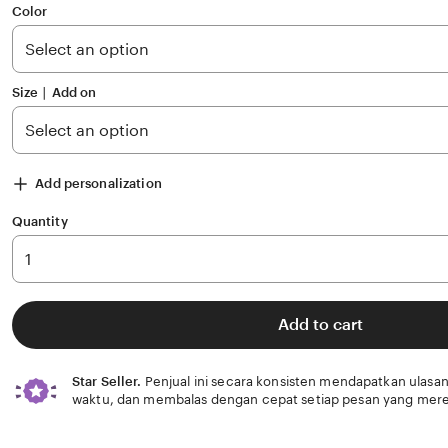
of
Color
5
stars
Size ∣ Add on
Add personalization
Quantity
Add to cart
Star Seller.
Penjual ini secara konsisten mendapatkan ulasan
waktu, dan membalas dengan cepat setiap pesan yang mere