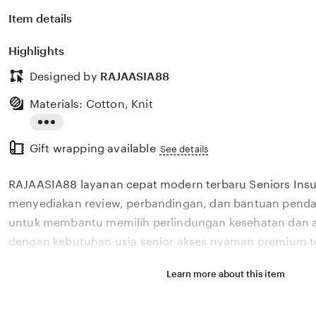
Item details
Highlights
Designed by
RAJAASIA88
Materials: Cotton, Knit
Read
Gift wrapping available
the
See details
full
RAJAASIA88 layanan cepat modern terbaru Seniors Ins
description
menyediakan review, perbandingan, dan bantuan pendaf
untuk membantu memilih perlindungan kesehatan dan a
dengan kebutuhan usia senior akses nyaman premium t
Learn more about this item
Situs RAJAASIA88 layanan cepat modern terbaru Senior
menyediakan review, perbandingan, dan bantuan pendaf