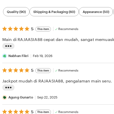
Filter
Quality (90)
Shipping & Packaging (60)
Appearance (50)
by
category
5
5
Recommends
This item
out
of
Main di RAJAASIA88 cepat dan mudah, sangat memuask
5
stars
L
i
Nabhan Fikri
Feb 19, 2026
s
5
t
5
Recommends
This item
out
i
of
Jackpot mudah di RAJAASIA88, pengalaman main seru.
5
n
stars
g
L
r
i
Agung Gunarto
Sep 22, 2025
e
s
v
5
t
5
Recommends
This item