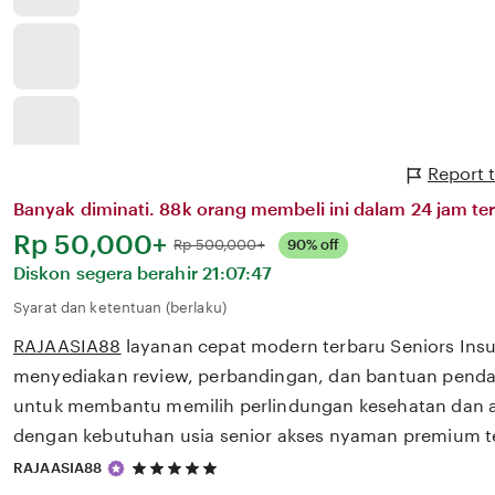
Report 
Banyak diminati. 88k orang membeli ini dalam 24 jam ter
Harga:
Rp 50,000+
Normal:
Rp 500,000+
90% off
Diskon segera berahir
21:07:47
Syarat dan ketentuan (berlaku)
RAJAASIA88
layanan cepat modern terbaru Seniors Ins
menyediakan review, perbandingan, dan bantuan pendaf
untuk membantu memilih perlindungan kesehatan dan a
dengan kebutuhan usia senior akses nyaman premium te
5
RAJAASIA88
out