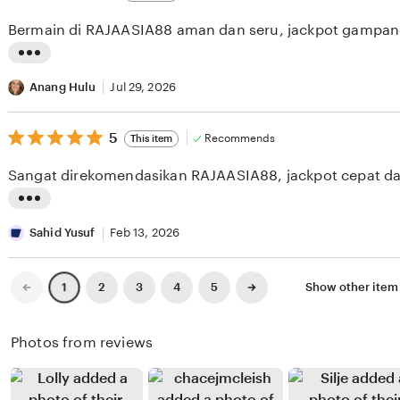
out
i
i
of
Bermain di RAJAASIA88 aman dan seru, jackpot gampang
5
e
n
stars
w
g
L
b
r
i
Anang Hulu
Jul 29, 2026
y
e
s
N
v
5
t
5
Recommends
This item
out
a
i
i
of
Sangat direkomendasikan RAJAASIA88, jackpot cepat d
5
b
e
n
stars
h
w
g
L
a
b
r
i
Sahid Yusuf
Feb 13, 2026
n
y
e
s
F
A
v
t
Previous
Next
2
3
4
5
Show other item
1
page
page
i
g
i
i
k
u
e
n
Photos from reviews
r
n
w
g
i
g
b
r