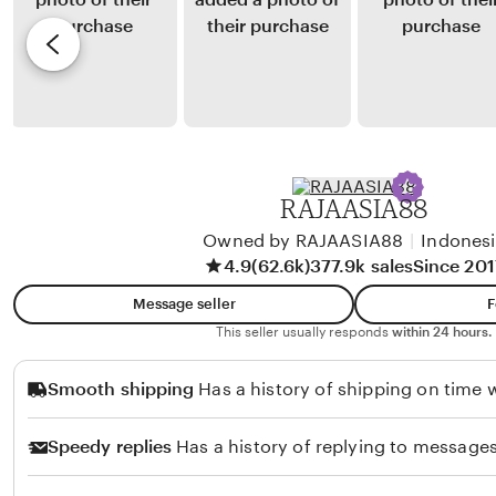
G
y
e
u
A
v
n
n
i
a
a
e
r
n
w
t
g
b
o
H
y
RAJAASIA88
u
S
l
Owned by RAJAASIA88
|
Indones
a
4.9
(62.6k)
377.9k sales
Since 201
u
h
i
Message seller
F
d
This seller usually responds
within 24 hours.
Y
Smooth shipping
Has a history of shipping on time w
u
s
Speedy replies
Has a history of replying to messages
u
f