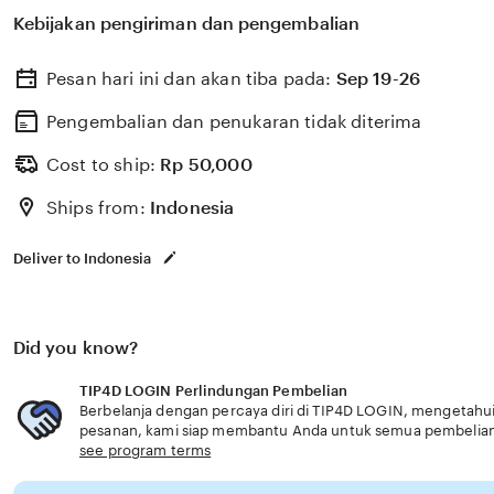
untuk membantu memilih perlindungan kesehatan dan a
Kebijakan pengiriman dan pengembalian
dengan kebutuhan usia senior solusi handal terpercaya.
Pesan hari ini dan akan tiba pada:
Sep 19-26
Pengembalian dan penukaran tidak diterima
Cost to ship:
Rp
50,000
Ships from:
Indonesia
Deliver to Indonesia
Did you know?
TIP4D LOGIN Perlindungan Pembelian
Berbelanja dengan percaya diri di TIP4D LOGIN, mengetahui 
pesanan, kami siap membantu Anda untuk semua pembelia
see program terms