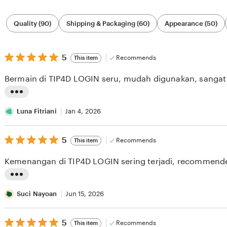
Filter
Quality (90)
Shipping & Packaging (60)
Appearance (50)
by
category
5
5
Recommends
This item
out
of
Bermain di TIP4D LOGIN seru, mudah digunakan, sanga
5
stars
L
i
Luna Fitriani
Jan 4, 2026
s
5
t
5
Recommends
This item
out
i
of
Kemenangan di TIP4D LOGIN sering terjadi, recommend
5
n
stars
g
L
r
i
Suci Nayoan
Jun 15, 2026
e
s
v
5
t
5
Recommends
This item