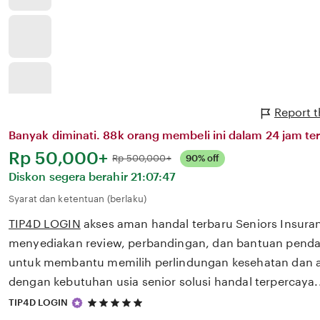
Report t
Banyak diminati. 88k orang membeli ini dalam 24 jam ter
Harga:
Rp 50,000+
Normal:
Rp 500,000+
90% off
Diskon segera berahir
21:07:47
Syarat dan ketentuan (berlaku)
TIP4D LOGIN
akses aman handal terbaru Seniors Insura
menyediakan review, perbandingan, dan bantuan pendaf
untuk membantu memilih perlindungan kesehatan dan a
dengan kebutuhan usia senior solusi handal terpercaya.
5
TIP4D LOGIN
out