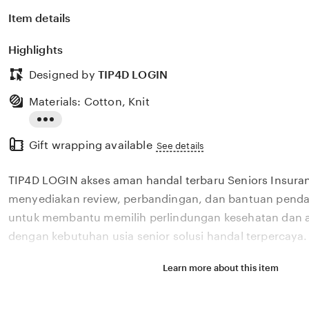
Item details
Highlights
Designed by
TIP4D LOGIN
Materials: Cotton, Knit
Read
Gift wrapping available
the
See details
full
TIP4D LOGIN akses aman handal terbaru Seniors Insura
description
menyediakan review, perbandingan, dan bantuan pendaf
untuk membantu memilih perlindungan kesehatan dan a
dengan kebutuhan usia senior solusi handal terpercaya.
Learn more about this item
Situs TIP4D LOGIN akses aman handal terbaru Seniors 
menyediakan review, perbandingan, dan bantuan pendaf