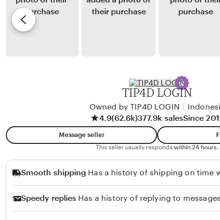
a
y
e
y
T
v
o
a
i
a
r
e
n
o
w
B
b
a
y
TIP4D LOGIN
h
R
t
Owned by TIP4D LOGIN
|
Indones
e
4.9
(62.6k)
377.9k sales
Since 201
i
t
a
h
Message seller
F
r
a
This seller usually responds
within 24 hours.
S
Smooth shipping
Has a history of shipping on time w
i
r
Speedy replies
Has a history of replying to messages
a
i