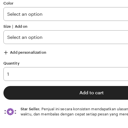
of
Color
5
stars
Size ∣ Add on
Add personalization
Quantity
Add to cart
Star Seller.
Penjual ini secara konsisten mendapatkan ulasan
waktu, dan membalas dengan cepat setiap pesan yang mere