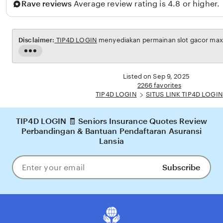
Rave reviews
Average review rating is 4.8 or higher.
t
Disclaimer:
TIP4D LOGIN
menyediakan permainan slot gacor maxwi
Read
the
full
Listed on Sep 9, 2025
description
2266 favorites
TIP4D LOGIN
SITUS LINK TIP4D LOGIN
TIP4D LOGIN 🧾 Seniors Insurance Quotes Review
Perbandingan & Bantuan Pendaftaran Asuransi
Lansia
Subscribe
Enter
your
email