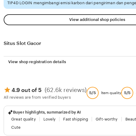
TIP4D LOGIN mengimbangi emisi karbon dari pengiriman dan penge
View additional shop policies
Situs Slot Gacor
View shop registration details
(62.6k reviews)
4.9 out of 5
5/5
5/5
Item quality
All reviews are from verified buyers
Buyer highlights, summarized by AI
Great quality
Lovely
Fast shipping
Gift-worthy
Beaut
Cute