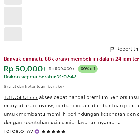
Report t
Banyak diminati. 88k orang membeli ini dalam 24 jam ter
Harga:
Rp 50,000+
Normal:
Rp 500,000+
90% off
Diskon segera berahir
21:07:47
Syarat dan ketentuan (berlaku)
TOTOSLOT777
akses cepat handal premium Seniors Ins
menyediakan review, perbandingan, dan bantuan pendaf
untuk membantu memilih perlindungan kesehatan dan a
dengan kebutuhan usia senior layanan nyaman..
5
TOTOSLOT777
out