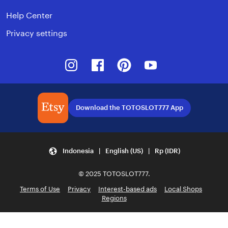
Help Center
Privacy settings
Instagram
Facebook
Pinterest
Youtube
Download the TOTOSLOT777 App
Indonesia | English (US) | Rp (IDR)
© 2025 TOTOSLOT777.
Terms of Use
Privacy
Interest-based ads
Local Shops
Regions