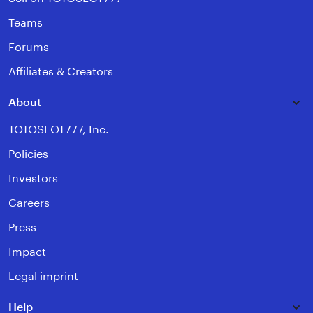
Teams
Forums
Affiliates & Creators
About
TOTOSLOT777, Inc.
Policies
Investors
Careers
Press
Impact
Legal imprint
Help