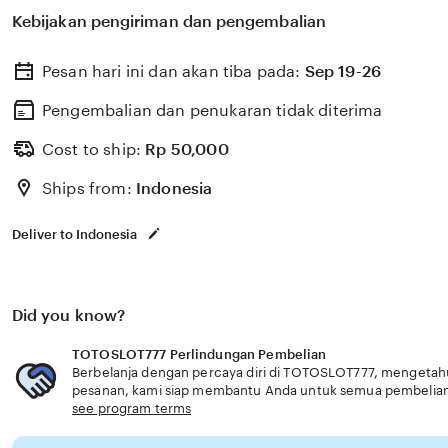
untuk membantu memilih perlindungan kesehatan dan a
Kebijakan pengiriman dan pengembalian
dengan kebutuhan usia senior layanan nyaman.
Pesan hari ini dan akan tiba pada:
Sep 19-26
Pengembalian dan penukaran tidak diterima
Cost to ship:
Rp
50,000
Ships from:
Indonesia
Deliver to Indonesia
Did you know?
TOTOSLOT777 Perlindungan Pembelian
Berbelanja dengan percaya diri di TOTOSLOT777, mengetahui
pesanan, kami siap membantu Anda untuk semua pembelia
see program terms