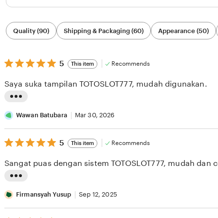
Filter
Quality (90)
Shipping & Packaging (60)
Appearance (50)
by
category
5
5
Recommends
This item
out
of
Saya suka tampilan TOTOSLOT777, mudah digunakan.
5
stars
L
i
Wawan Batubara
Mar 30, 2026
s
5
t
5
Recommends
This item
out
i
of
Sangat puas dengan sistem TOTOSLOT777, mudah dan c
5
n
stars
g
L
r
i
Firmansyah Yusup
Sep 12, 2025
e
s