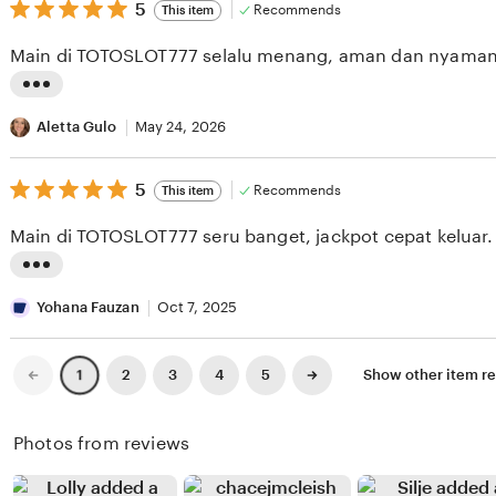
v
5
t
5
Recommends
This item
out
i
i
of
Main di TOTOSLOT777 selalu menang, aman dan nyaman
5
e
n
stars
w
g
L
b
r
i
Aletta Gulo
May 24, 2026
y
e
s
W
v
5
t
5
Recommends
This item
out
a
i
i
of
Main di TOTOSLOT777 seru banget, jackpot cepat keluar.
5
w
e
n
stars
a
w
g
L
n
b
r
i
Yohana Fauzan
Oct 7, 2025
B
y
e
s
a
F
v
t
Previous
Next
2
3
4
5
Show other item 
1
page
page
t
i
i
i
u
r
e
n
Photos from reviews
b
m
w
g
a
a
b
r