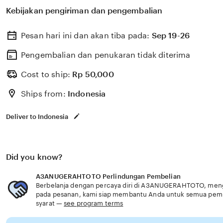
untuk membantu memilih perlindungan kesehatan dan a
Kebijakan pengiriman dan pengembalian
dengan kebutuhan usia senior fitur modern aman profes
Pesan hari ini dan akan tiba pada:
Sep 19-26
Pengembalian dan penukaran tidak diterima
Cost to ship:
Rp
50,000
Ships from:
Indonesia
Deliver to Indonesia
Did you know?
A3ANUGERAHTOTO Perlindungan Pembelian
Berbelanja dengan percaya diri di A3ANUGERAHTOTO, menget
pada pesanan, kami siap membantu Anda untuk semua pem
syarat —
see program terms