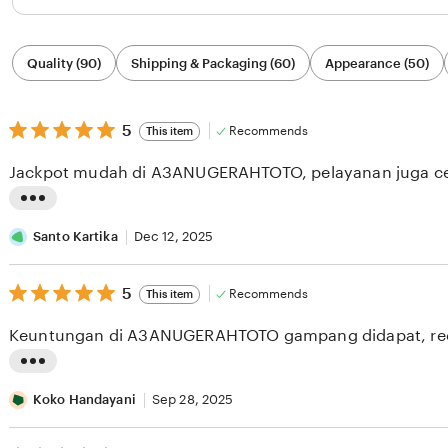
Filter
Quality (90)
Shipping & Packaging (60)
Appearance (50)
by
category
5
5
Recommends
This item
out
of
Jackpot mudah di A3ANUGERAHTOTO, pelayanan juga ce
5
stars
L
i
Santo Kartika
Dec 12, 2025
s
5
t
5
Recommends
This item
out
i
of
Keuntungan di A3ANUGERAHTOTO gampang didapat, r
5
n
stars
g
L
r
i
Koko Handayani
Sep 28, 2025
e
s