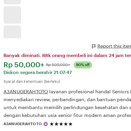
Report this i
Banyak diminati. 88k orang membeli ini dalam 24 jam ter
Harga:
Rp 50,000+
Normal:
Rp 500,000+
90% off
Diskon segera berahir
21:07:47
Syarat dan ketentuan (berlaku)
A3ANUGERAHTOTO
layanan profesional handal Seniors
menyediakan review, perbandingan, dan bantuan pendaf
untuk membantu memilih perlindungan kesehatan dan a
dengan kebutuhan usia senior fitur modern aman profes
5
A3ANUGERAHTOTO
out