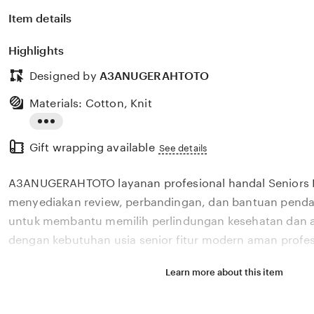
Item details
Highlights
Designed by
A3ANUGERAHTOTO
Materials: Cotton, Knit
Read
Gift wrapping available
the
See details
full
A3ANUGERAHTOTO layanan profesional handal Seniors 
description
menyediakan review, perbandingan, dan bantuan pendaf
untuk membantu memilih perlindungan kesehatan dan a
dengan kebutuhan usia senior fitur modern aman profes
Learn more about this item
Situs A3ANUGERAHTOTO layanan profesional handal Sen
menyediakan review, perbandingan, dan bantuan pendaf