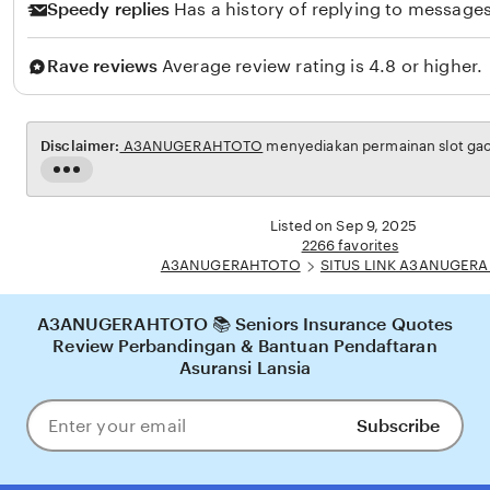
r
Speedy replies
Has a history of replying to messages
t
o
Rave reviews
Average review rating is 4.8 or higher.
Disclaimer:
A3ANUGERAHTOTO
menyediakan permainan slot gaco
Read
the
full
Listed on Sep 9, 2025
description
2266 favorites
A3ANUGERAHTOTO
SITUS LINK A3ANUGER
A3ANUGERAHTOTO 📚 Seniors Insurance Quotes
Review Perbandingan & Bantuan Pendaftaran
Asuransi Lansia
Subscribe
Enter
your
email