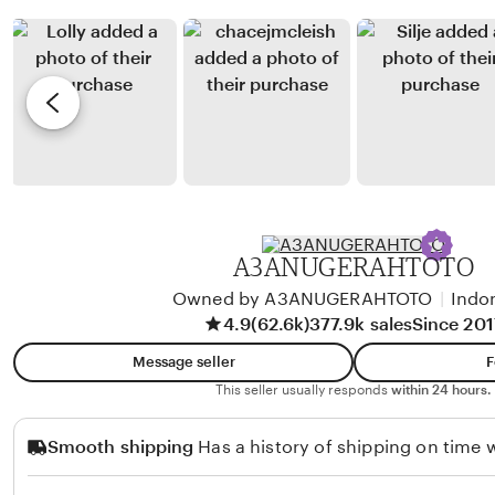
a
a
y
e
n
R
v
d
o
i
a
m
e
y
i
w
a
B
b
n
a
y
i
k
D
r
a
A3ANUGERAHTOTO
i
m
Owned by A3ANUGERAHTOTO
|
Indo
a
4.9
(62.6k)
377.9k sales
Since 201
r
Message seller
F
G
This seller usually responds
within 24 hours.
u
n
Smooth shipping
Has a history of shipping on time w
a