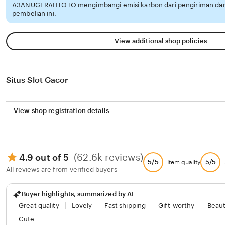
A3ANUGERAHTOTO mengimbangi emisi karbon dari pengiriman da
pembelian ini.
View additional shop policies
Situs Slot Gacor
View shop registration details
(62.6k reviews)
4.9 out of 5
5/5
5/5
Item quality
All reviews are from verified buyers
Buyer highlights, summarized by AI
Great quality
Lovely
Fast shipping
Gift-worthy
Beaut
Cute