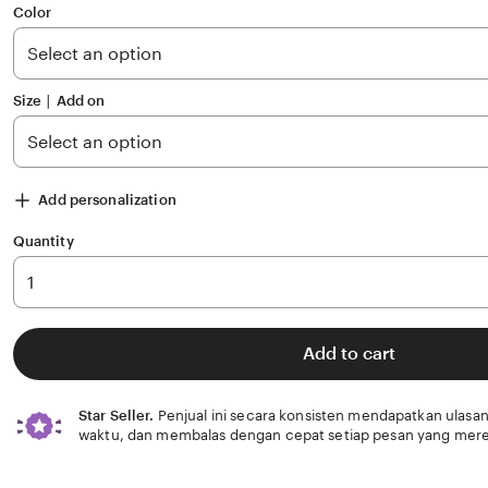
of
Color
5
stars
Size ∣ Add on
Add personalization
Quantity
Add to cart
Star Seller.
Penjual ini secara konsisten mendapatkan ulasan
waktu, dan membalas dengan cepat setiap pesan yang mere