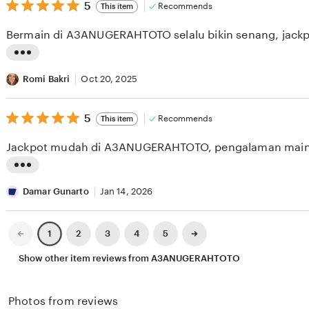
v
5
t
5
Recommends
This item
out
i
i
of
Bermain di A3ANUGERAHTOTO selalu bikin senang, jack
5
e
n
stars
w
g
L
b
r
i
Romi Bakri
Oct 20, 2025
y
e
s
S
v
5
t
5
Recommends
This item
out
a
i
i
of
Jackpot mudah di A3ANUGERAHTOTO, pengalaman main
5
n
e
n
stars
t
w
g
L
o
b
r
i
Damar Gunarto
Jan 14, 2026
K
y
e
s
a
K
v
t
Previous
Next
2
3
4
5
1
page
page
r
o
i
i
Show other item reviews from A3ANUGERAHTOTO
t
k
e
n
i
o
w
g
Photos from reviews
k
H
b
r