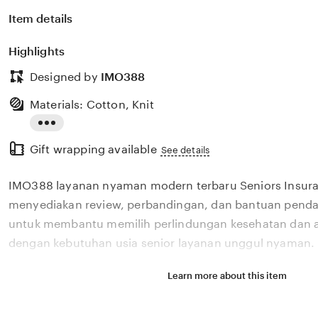
Item details
Highlights
Designed by
IMO388
Materials: Cotton, Knit
Read
Gift wrapping available
the
See details
full
IMO388 layanan nyaman modern terbaru Seniors Insur
description
menyediakan review, perbandingan, dan bantuan pendaf
untuk membantu memilih perlindungan kesehatan dan a
dengan kebutuhan usia senior layanan unggul nyaman.
Learn more about this item
Situs IMO388 layanan nyaman modern terbaru Seniors 
menyediakan review, perbandingan, dan bantuan pendaf