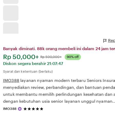
Rep
Banyak diminati. 88k orang membeli ini dalam 24 jam ter
Harga:
Rp 50,000+
Normal:
Rp 500,000+
90% off
Diskon segera berahir
21:07:47
Syarat dan ketentuan (berlaku)
IMO388
layanan nyaman modern terbaru Seniors Insur
menyediakan review, perbandingan, dan bantuan pendaf
untuk membantu memilih perlindungan kesehatan dan a
dengan kebutuhan usia senior layanan unggul nyaman.
5
IMO388
out