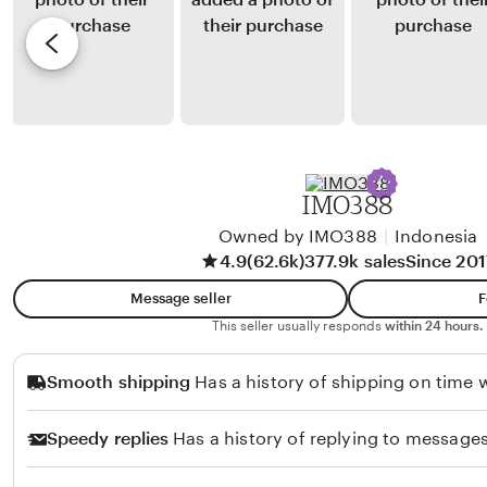
i
y
e
i
t
B
v
o
i
i
r
m
e
u
o
w
s
H
b
u
y
IMO388
t
R
a
Owned by IMO388
|
Indonesia
i
4.9
(62.6k)
377.9k sales
Since 201
g
z
a
k
Message seller
F
l
a
This seller usually responds
within 24 hours.
u
L
Smooth shipping
Has a history of shipping on time w
n
a
g
s
Speedy replies
Has a history of replying to messages
e