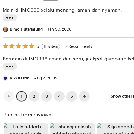
out
i
i
of
Main di IMO388 selalu menang, aman dan nyaman.
5
e
n
stars
w
g
L
b
r
i
Bimo Hutagalung
Jan 30, 2026
y
e
s
A
v
5
t
5
Recommends
This item
out
n
i
i
of
Bermain di IMO388 aman dan seru, jackpot gampang kel
5
d
e
n
stars
r
w
g
L
e
b
r
i
Rizka Lase
Aug 2, 2026
F
y
e
s
i
R
v
t
Previous
Next
2
3
4
5
Show other 
1
page
page
t
o
i
i
r
m
e
n
Photos from reviews
i
i
w
g
a
S
b
r
n