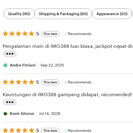
Filter
Quality (90)
Shipping & Packaging (60)
Appearance (50)
by
category
5
5
Recommends
This item
out
of
Pengalaman main di IMO388 luar biasa, jackpot cepat di
5
stars
L
i
Andre Fitriani
Sep 22, 2025
s
5
t
5
Recommends
This item
out
i
of
Keuntungan di IMO388 gampang didapat, recomended!
5
n
stars
g
L
r
i
Romi Sitorus
Jul 14, 2026
e
s
v
5
t
5
Recommends
This item