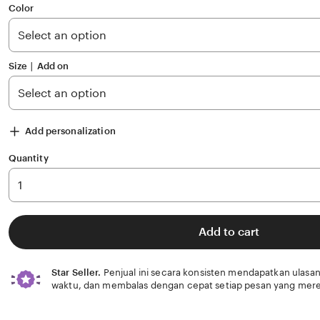
of
Color
5
stars
Size ∣ Add on
Add personalization
Quantity
Add to cart
Star Seller.
Penjual ini secara konsisten mendapatkan ulasan
waktu, dan membalas dengan cepat setiap pesan yang mere