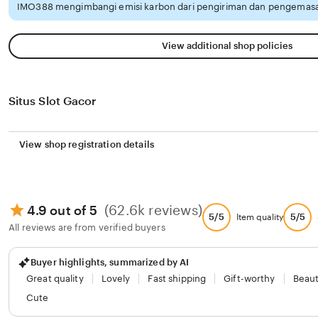
IMO388 mengimbangi emisi karbon dari pengiriman dan pengemasan
View additional shop policies
Situs Slot Gacor
View shop registration details
(62.6k reviews)
4.9 out of 5
5/5
5/5
Item quality
All reviews are from verified buyers
Buyer highlights, summarized by AI
Great quality
Lovely
Fast shipping
Gift-worthy
Beaut
Cute