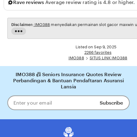
Rave reviews
Average review rating is 4.8 or higher.
Disclaimer:
IMO388
menyediakan permainan slot gacor maxwin unt
Read
the
full
Listed on Sep 9, 2025
description
2266 favorites
IMO388
SITUS LINK IMO388
IMO388 📠 Seniors Insurance Quotes Review
Perbandingan & Bantuan Pendaftaran Asuransi
Lansia
Subscribe
Enter
your
email