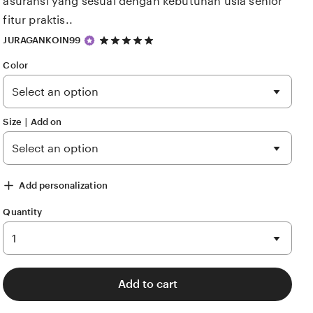
asuransi yang sesuai dengan kebutuhan usia senior
fitur praktis..
5
JURAGANKOIN99
out
of
Color
5
stars
Size ∣ Add on
Add personalization
Quantity
Add to cart