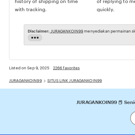
history of shipping on time
of replying to 
with tracking.
quickly.
Disclaimer:
JURAGANKOIN99
menyediakan permainan slot
Read
the
full
description
Listed on Sep 9, 2025
2266 favorites
JURAGANKOIN99
SITUS LINK JURAGANKOIN99
JURAGANKOIN99 📕 Senior
En
y
em