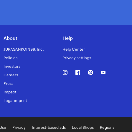
About
Help
JURAGANKOIN99, Inc.
Help Center
Policies
Privacy settings
Investors
Instagram
Facebook
Pinterest
Youtube
Careers
Press
Impact
Legal imprint
 Use
Privacy
Interest-based ads
Local Shops
Regions