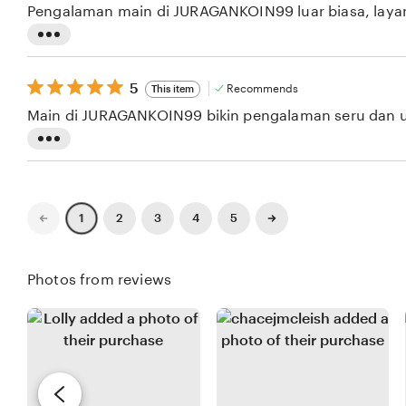
r
Pengalaman main di JURAGANKOIN99 luar biasa, laya
of
t
5
e
i
stars
L
v
n
i
i
5
g
5
Recommends
This item
s
out
e
r
Main di JURAGANKOIN99 bikin pengalaman seru dan 
of
t
w
5
e
i
stars
L
b
v
n
i
y
i
g
s
T
e
Previous
Next
r
2
3
4
5
1
t
page
page
a
w
e
i
r
b
v
n
i
Photos from reviews
y
i
g
K
A
e
r
u
l
w
e
s
f
b
v
u
i
y
i
m
a