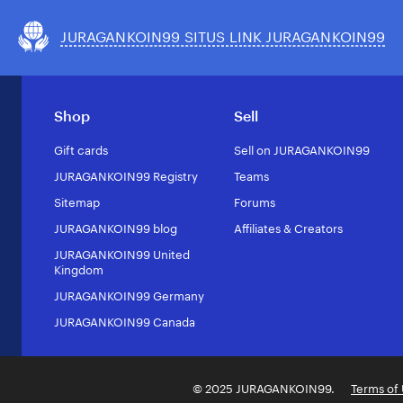
JURAGANKOIN99 SITUS LINK JURAGANKOIN99
Shop
Sell
Gift cards
Sell on JURAGANKOIN99
JURAGANKOIN99 Registry
Teams
Sitemap
Forums
JURAGANKOIN99 blog
Affiliates & Creators
JURAGANKOIN99 United
Kingdom
JURAGANKOIN99 Germany
JURAGANKOIN99 Canada
© 2025 JURAGANKOIN99.
Terms of