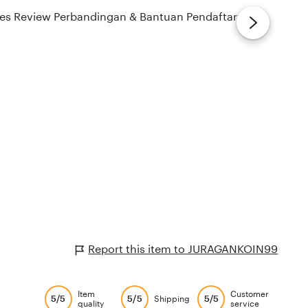
Report this item to JURAGANKOIN99
Item
Customer
5/5
5/5
5/5
Shipping
quality
service