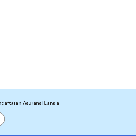
daftaran Asuransi Lansia