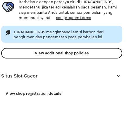
Berbelanja dengan percaya diri di JURAGANKOIN99,
mengetahui jika terjadi kesalahan pada pesanan, kami
siap membantu Anda untuk semua pembelian yang
memenuhi syarat —
see program terms
JURAGANKOIN99 mengimbangi emisi karbon dari
pengiriman dan pengemasan pada pembelian ini.
View additional shop policies
Situs Slot Gacor
View shop registration details