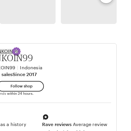
KOIN99
KOIN99
|
Indonesia
 sales
Since 2017
Follow shop
ponds
within 24 hours.
as a history
Rave reviews
Average review