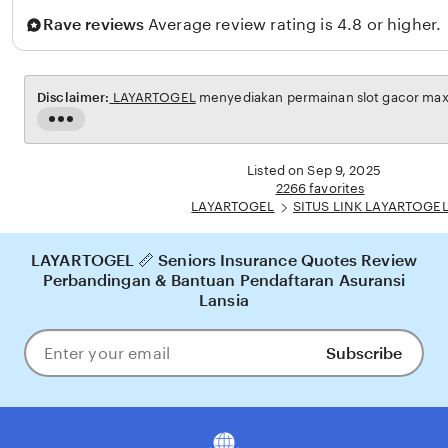
o
Rave reviews
Average review rating is 4.8 or higher.
Disclaimer:
LAYARTOGEL
menyediakan permainan slot gacor maxwi
Read
the
full
Listed on Sep 9, 2025
description
2266 favorites
LAYARTOGEL
SITUS LINK LAYARTOGE
LAYARTOGEL 📏 Seniors Insurance Quotes Review
Perbandingan & Bantuan Pendaftaran Asuransi
Lansia
Subscribe
Enter
your
email