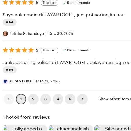
v
5
t
5
Recommends
This item
out
i
i
of
Saya suka main di LAYARTOGEL, jackpot sering keluar.
5
e
n
stars
w
g
L
b
r
i
Talitha Suhandoyo
Dec 30, 2025
y
e
s
K
v
5
t
5
Recommends
This item
out
i
i
i
of
Jackpot sering keluar di LAYARTOGEL, pelayanan juga ce
5
k
e
n
stars
i
w
g
L
S
b
r
i
Kunto Duha
Mar 23, 2026
u
y
e
s
r
T
v
t
Previous
Next
2
3
4
5
Show other item
1
page
page
y
a
i
i
a
r
e
n
Photos from reviews
n
i
w
g
a
N
b
r