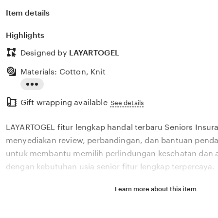
Item details
Highlights
Designed by
LAYARTOGEL
Materials: Cotton, Knit
Read
Gift wrapping available
the
See details
full
LAYARTOGEL fitur lengkap handal terbaru Seniors Insu
description
menyediakan review, perbandingan, dan bantuan pendaf
untuk membantu memilih perlindungan kesehatan dan a
dengan kebutuhan usia senior fitur lengkap terpercaya.
Learn more about this item
Situs LAYARTOGEL fitur lengkap handal terbaru Seniors
menyediakan review, perbandingan, dan bantuan pendaf