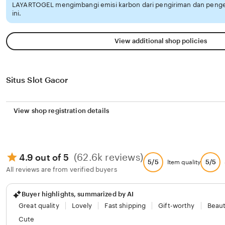
LAYARTOGEL mengimbangi emisi karbon dari pengiriman dan peng
ini.
View additional shop policies
Situs Slot Gacor
View shop registration details
(62.6k reviews)
4.9 out of 5
5/5
5/5
Item quality
All reviews are from verified buyers
Buyer highlights, summarized by AI
Great quality
Lovely
Fast shipping
Gift-worthy
Beaut
Cute