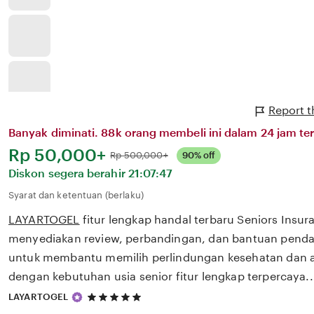
Report 
Banyak diminati. 88k orang membeli ini dalam 24 jam ter
Harga:
Rp 50,000+
Normal:
Rp 500,000+
90% off
Diskon segera berahir
21:07:47
Syarat dan ketentuan (berlaku)
LAYARTOGEL
fitur lengkap handal terbaru Seniors Insu
menyediakan review, perbandingan, dan bantuan pendaf
untuk membantu memilih perlindungan kesehatan dan a
dengan kebutuhan usia senior fitur lengkap terpercaya..
5
LAYARTOGEL
out