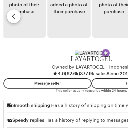
d
y
e
r
T
v
u
a
i
r
l
e
u
i
w
t
b
h
y
LAYARTOGEL
a
K
S
Owned by LAYARTOGEL
|
Indones
u
4.9
(62.6k)
377.9k sales
Since 201
u
n
h
t
Message seller
F
a
o
This seller usually responds
within 24 hours.
n
D
Smooth shipping
Has a history of shipping on time w
d
u
o
h
Speedy replies
Has a history of replying to messages
y
a