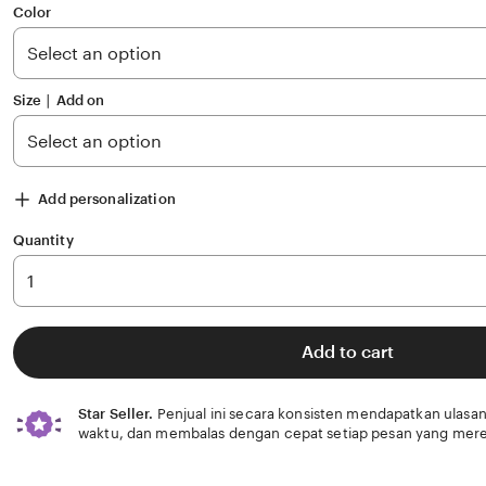
of
Color
5
stars
Size ∣ Add on
Add personalization
Quantity
Add to cart
Star Seller.
Penjual ini secara konsisten mendapatkan ulasan
waktu, dan membalas dengan cepat setiap pesan yang mere