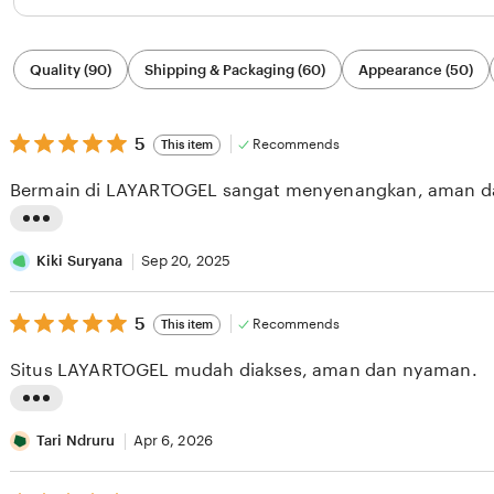
Filter
Quality (90)
Shipping & Packaging (60)
Appearance (50)
by
category
5
5
Recommends
This item
out
of
Bermain di LAYARTOGEL sangat menyenangkan, aman d
5
stars
L
i
Kiki Suryana
Sep 20, 2025
s
5
t
5
Recommends
This item
out
i
of
Situs LAYARTOGEL mudah diakses, aman dan nyaman.
5
n
stars
g
L
r
i
Tari Ndruru
Apr 6, 2026
e
s