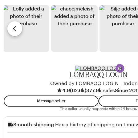
a
y
e
p
A
v
i
l
i
t
d
e
u
a
w
A
b
n
y
g
R
g
e
LOMBAQQ LOGIN
r
n
Owned by LOMBAQQ LOGIN
|
Indon
a
d
4.9
(62.6k)
377.9k sales
Since 201
e
i
Message seller
F
n
H
This seller usually responds
within 24 hours.
i
a
s
Smooth shipping
Has a history of shipping on time w
i