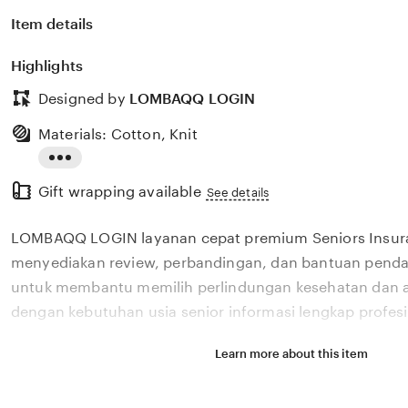
Item details
Highlights
Designed by
LOMBAQQ LOGIN
Materials: Cotton, Knit
Read
Gift wrapping available
the
See details
full
LOMBAQQ LOGIN layanan cepat premium Seniors Insur
description
menyediakan review, perbandingan, dan bantuan pendaf
untuk membantu memilih perlindungan kesehatan dan a
dengan kebutuhan usia senior informasi lengkap profesi
Learn more about this item
Situs LOMBAQQ LOGIN layanan cepat premium Seniors 
menyediakan review, perbandingan, dan bantuan pendaf