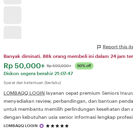
Report this
Banyak diminati. 88k orang membeli ini dalam 24 jam ter
Harga:
Rp 50,000+
Normal:
Rp 500,000+
90% off
Diskon segera berahir
21:07:47
Syarat dan ketentuan (berlaku)
LOMBAQQ LOGIN
layanan cepat premium Seniors Insu
menyediakan review, perbandingan, dan bantuan pendaf
untuk membantu memilih perlindungan kesehatan dan a
dengan kebutuhan usia senior informasi lengkap profesi
5
LOMBAQQ LOGIN
out