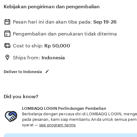
untuk membantu memilih perlindungan kesehatan dan a
Kebijakan pengiriman dan pengembalian
dengan kebutuhan usia senior informasi lengkap profesi
Pesan hari ini dan akan tiba pada:
Sep 19-26
Pengembalian dan penukaran tidak diterima
Cost to ship:
Rp
50,000
Ships from:
Indonesia
Deliver to Indonesia
Did you know?
LOMBAQQ LOGIN Perlindungan Pembelian
Berbelanja dengan percaya diri di LOMBAQQ LOGIN, mengetah
pada pesanan, kami siap membantu Anda untuk semua pem
syarat —
see program terms