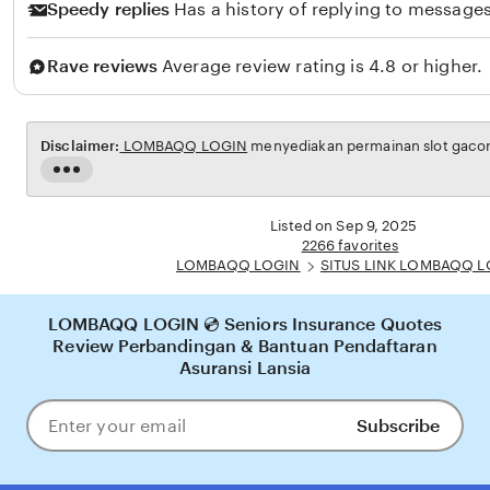
b
Speedy replies
Has a history of replying to messages
u
a
Rave reviews
Average review rating is 4.8 or higher.
n
Disclaimer:
LOMBAQQ LOGIN
menyediakan permainan slot gacor 
Read
the
full
Listed on Sep 9, 2025
description
2266 favorites
LOMBAQQ LOGIN
SITUS LINK LOMBAQQ 
LOMBAQQ LOGIN 💿 Seniors Insurance Quotes
Review Perbandingan & Bantuan Pendaftaran
Asuransi Lansia
Subscribe
Enter
your
email