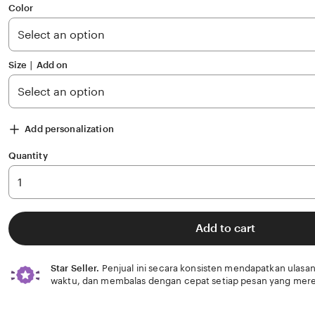
of
Color
5
stars
Size ∣ Add on
Add personalization
Quantity
Add to cart
Star Seller.
Penjual ini secara konsisten mendapatkan ulasan
waktu, dan membalas dengan cepat setiap pesan yang mere