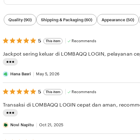
Filter
Quality (90)
Shipping & Packaging (60)
Appearance (50)
by
category
5
5
Recommends
This item
out
of
Jackpot sering keluar di LOMBAQQ LOGIN, pelayanan ce
5
stars
L
i
Hana Basri
May 5, 2026
s
5
t
5
Recommends
This item
out
i
of
Transaksi di LOMBAQQ LOGIN cepat dan aman, recomm
5
n
stars
g
L
r
i
Novi Napitu
Oct 21, 2025
e
s