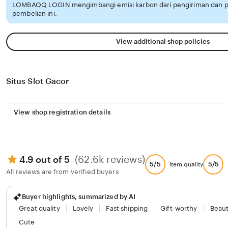
LOMBAQQ LOGIN mengimbangi emisi karbon dari pengiriman dan 
pembelian ini.
View additional shop policies
Situs Slot Gacor
View shop registration details
(62.6k reviews)
4.9 out of 5
5/5
5/5
Item quality
All reviews are from verified buyers
Buyer highlights, summarized by AI
Great quality
Lovely
Fast shipping
Gift-worthy
Beaut
Cute