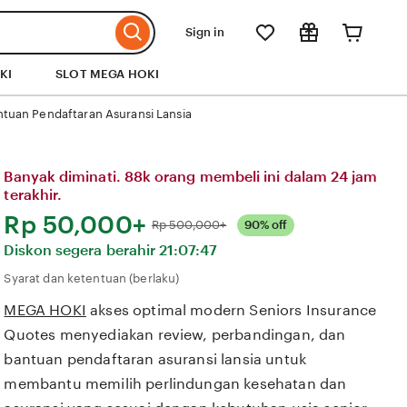
Sign in
KI
SLOT MEGA HOKI
tuan Pendaftaran Asuransi Lansia
Banyak diminati. 88k orang membeli ini dalam 24 jam
terakhir.
Harga:
Rp 50,000+
Normal:
Rp 500,000+
90% off
Diskon segera berahir
21:07:47
Syarat dan ketentuan (berlaku)
MEGA HOKI
akses optimal modern Seniors Insurance
Quotes menyediakan review, perbandingan, dan
bantuan pendaftaran asuransi lansia untuk
membantu memilih perlindungan kesehatan dan