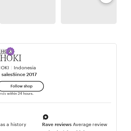
HOKI
HOKI
|
Indonesia
 sales
Since 2017
Follow shop
ponds
within 24 hours.
as a history
Rave reviews
Average review