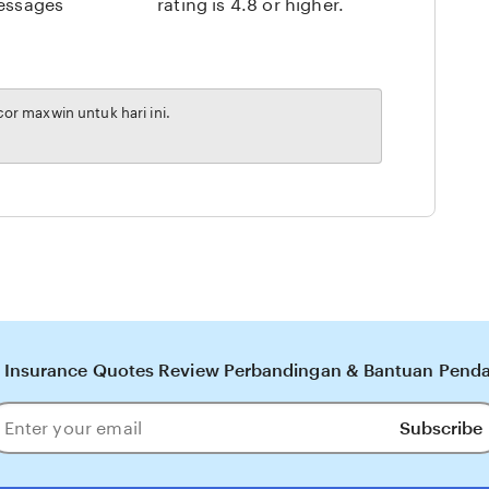
messages
rating is 4.8 or higher.
r maxwin untuk hari ini.
 Insurance Quotes Review Perbandingan & Bantuan Pendaf
Subscribe
ter
our
ail