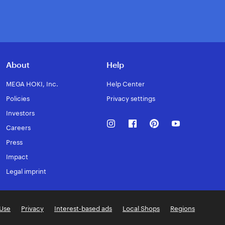
About
Help
MEGA HOKI, Inc.
Help Center
Policies
Privacy settings
Investors
Instagram
Facebook
Pinterest
Youtube
Careers
Press
Impact
Legal imprint
 Use
Privacy
Interest-based ads
Local Shops
Regions