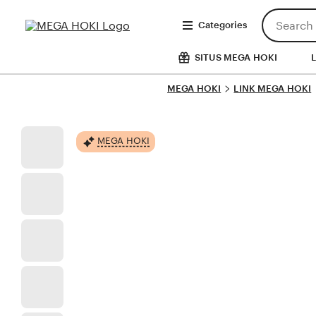
Skip
Search
to
Categories
for
Content
items
or
SITUS MEGA HOKI
shops
MEGA HOKI
LINK MEGA HOKI
MEGA HOKI