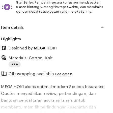
Star Seller.
Penjual ini secara konsisten mendapatkan
ulasan bintang 5, mengirim tepat waktu, dan membalas
dengan cepat setiap pesan yang mereka terima.
Item details
0)
Value (9)
Comfort (8)
Ease of use (2)
Condition (1)
Highlights
Designed by
MEGA HOKI
Materials: Cotton, Knit
Read
Gift wrapping available
the
See details
full
MEGA HOKI akses optimal modern Seniors Insurance
description
Quotes menyediakan review, perbandingan, dan
bantuan pendaftaran asuransi lansia untuk
membantu memilih perlindungan kesehatan dan