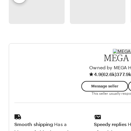
B
e
t
S
e
w
i
a
l
b
w
r
l
y
i
a
a
A
g
S
d
i
i
e
h
MEGA 
r
S
e
i
Owned by MEGA 
g
4.9
(62.6k)
377.9k
m
a
a
Message seller
r
n
This seller usually res
j
u
n
t
Smooth shipping
Has a
Speedy replies
H
a