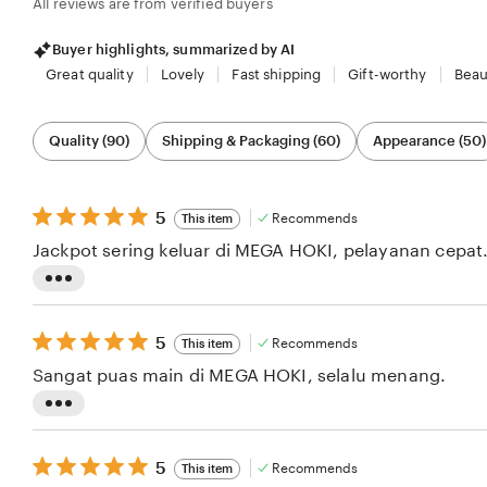
All reviews are from verified buyers
Buyer highlights, summarized by AI
Great quality
Lovely
Fast shipping
Gift-worthy
Beau
Filter
Quality (90)
Shipping & Packaging (60)
Appearance (50)
by
category
5
5
Recommends
This item
out
Jackpot sering keluar di MEGA HOKI, pelayanan cepat
of
5
stars
L
i
5
5
Recommends
This item
s
out
Sangat puas main di MEGA HOKI, selalu menang.
of
t
5
i
stars
L
n
i
5
g
5
Recommends
This item
s
out