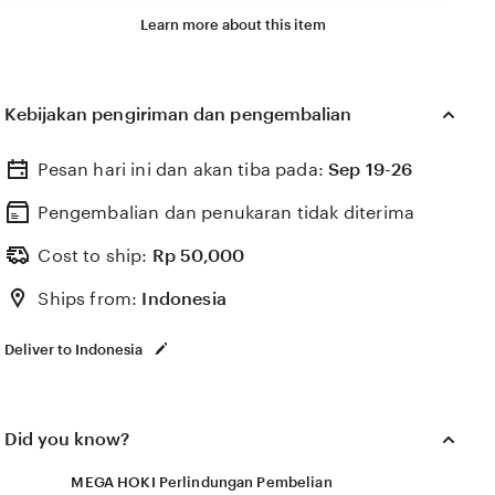
asuransi yang sesuai dengan kebutuhan usia senior
Learn more about this item
handal premium.
Situs MEGA HOKI akses optimal modern Seniors
Kebijakan pengiriman dan pengembalian
Insurance Quotes menyediakan review,
perbandingan, dan bantuan pendaftaran asuransi
Pesan hari ini dan akan tiba pada:
Sep 19-26
lansia untuk membantu memilih perlindungan
kesehatan dan asuransi yang sesuai dengan
Pengembalian dan penukaran tidak diterima
kebutuhan usia senior handal premium.
Cost to ship:
Rp
50,000
Ships from:
Indonesia
Deliver to Indonesia
Did you know?
MEGA HOKI Perlindungan Pembelian