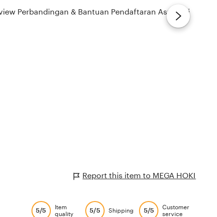
Report this item to MEGA HOKI
Item
Customer
5/5
5/5
5/5
Shipping
quality
service