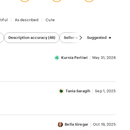
tiful
As described
Cute
Suggested
Description accuracy (48)
Seller service (19)
Sizing & Fit (1
Kurnia Pertiwi
May 31, 2026
.
Tania Saragih
Sep 1, 2025
Bella Siregar
Oct 19, 2025