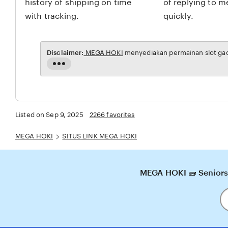
history of shipping on time
of replying to 
k
with tracking.
quickly.
Disclaimer:
MEGA HOKI
menyediakan permainan slot gaco
Read
the
full
description
Listed on Sep 9, 2025
2266 favorites
MEGA HOKI
SITUS LINK MEGA HOKI
MEGA HOKI 🧱 Seniors
En
y
em