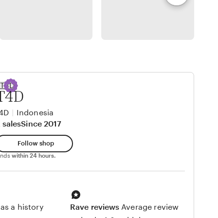
T4D
4D
|
Indonesia
 sales
Since 2017
Follow shop
ponds
within 24 hours.
as a history
Rave reviews
Average review