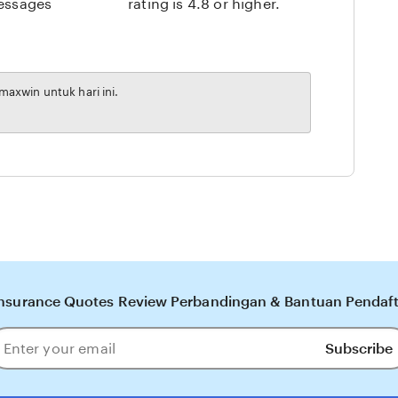
messages
rating is 4.8 or higher.
axwin untuk hari ini.
nsurance Quotes Review Perbandingan & Bantuan Pendaft
Subscribe
ter
our
ail