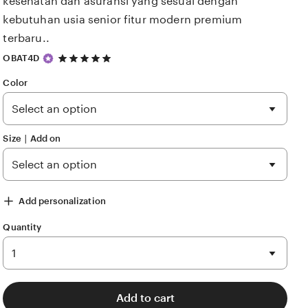
kesehatan dan asuransi yang sesuai dengan
kebutuhan usia senior fitur modern premium
terbaru..
5
OBAT4D
out
of
Color
5
stars
Size ∣ Add on
Add personalization
Quantity
Add to cart