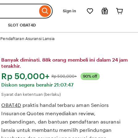
Sign in
SLOT OBAT4D
Pendaftaran Asuransi Lansia
Banyak diminati. 88k orang membeli ini dalam 24 jam
terakhir.
Harga:
Rp 50,000+
Normal:
Rp 500,000+
90% off
Diskon segera berahir
21:07:47
Syarat dan ketentuan (berlaku)
OBAT4D
praktis handal terbaru aman Seniors
Insurance Quotes menyediakan review,
perbandingan, dan bantuan pendaftaran asuransi
lansia untuk membantu memilih perlindungan