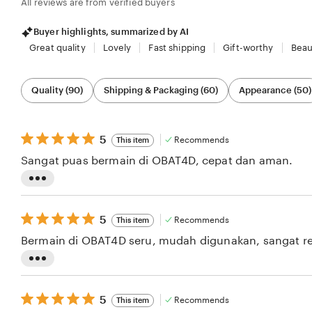
All reviews are from verified buyers
Buyer highlights, summarized by AI
Great quality
Lovely
Fast shipping
Gift-worthy
Beau
Filter
Quality (90)
Shipping & Packaging (60)
Appearance (50)
by
category
5
5
Recommends
This item
out
Sangat puas bermain di OBAT4D, cepat dan aman.
of
5
stars
L
i
5
5
Recommends
This item
s
out
Bermain di OBAT4D seru, mudah digunakan, sangat 
of
t
5
i
stars
L
n
i
5
g
5
Recommends
This item
s
out