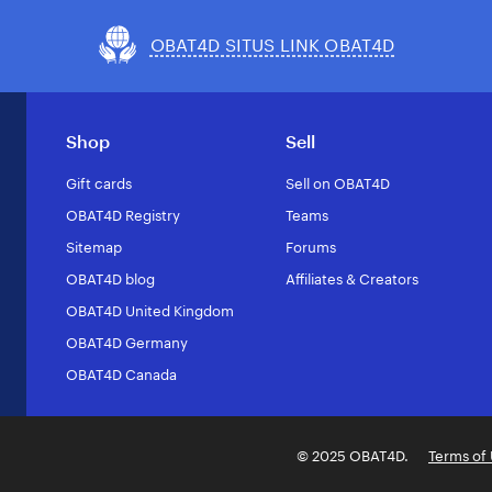
OBAT4D SITUS LINK OBAT4D
Shop
Sell
Gift cards
Sell on OBAT4D
OBAT4D Registry
Teams
Sitemap
Forums
OBAT4D blog
Affiliates & Creators
OBAT4D United Kingdom
OBAT4D Germany
OBAT4D Canada
© 2025 OBAT4D.
Terms of