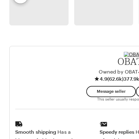
A
e
l
W
l
w
o
i
e
b
n
d
t
y
o
t
A
d
a
l
o
K
b
OBA
u
y
s
S
Owned by OBAT
u
4.9
(62.6k)
377.9k
a
m
p
Message seller
a
u
This seller usually res
t
r
o
Smooth shipping
Has a
Speedy replies
H