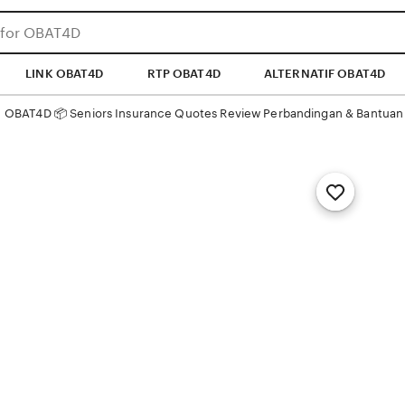
LINK OBAT4D
RTP OBAT4D
ALTERNATIF OBAT4D
OBAT4D 📦 Seniors Insurance Quotes Review Perbandingan & Bantuan 
 
Add
to
Favorites