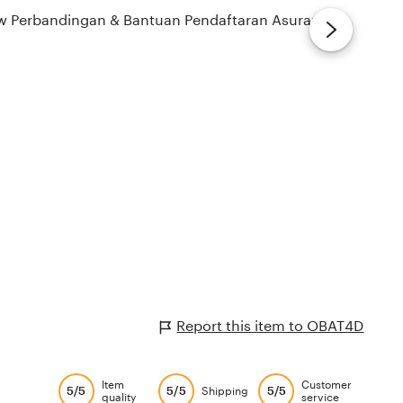
Report this item to OBAT4D
Item
Customer
5/5
5/5
5/5
Shipping
quality
service