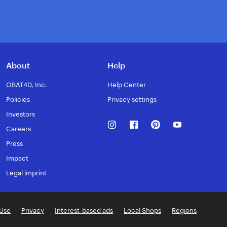
About
Help
OBAT4D, Inc.
Help Center
Policies
Privacy settings
Investors
Instagram
Facebook
Pinterest
Youtube
Careers
Press
Impact
Legal imprint
 Use
Privacy
Interest-based ads
Local Shops
Regions