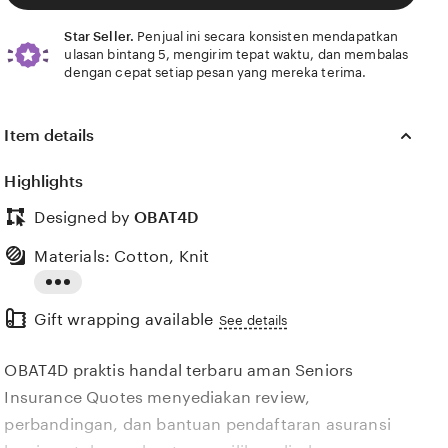
Star Seller.
Penjual ini secara konsisten mendapatkan
ulasan bintang 5, mengirim tepat waktu, dan membalas
dengan cepat setiap pesan yang mereka terima.
0)
Value (9)
Comfort (8)
Ease of use (2)
Condition (1)
Item details
Highlights
Designed by
OBAT4D
Materials: Cotton, Knit
Read
Gift wrapping available
the
See details
full
OBAT4D praktis handal terbaru aman Seniors
description
Insurance Quotes menyediakan review,
perbandingan, dan bantuan pendaftaran asuransi