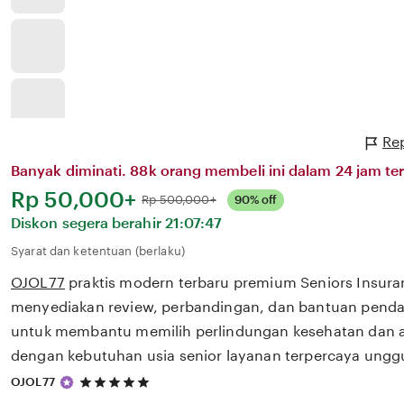
Rep
Banyak diminati. 88k orang membeli ini dalam 24 jam ter
Harga:
Rp 50,000+
Normal:
Rp 500,000+
90% off
Diskon segera berahir
21:07:47
Syarat dan ketentuan (berlaku)
OJOL77
praktis modern terbaru premium Seniors Insur
menyediakan review, perbandingan, dan bantuan pendaf
untuk membantu memilih perlindungan kesehatan dan a
dengan kebutuhan usia senior layanan terpercaya unggu
5
OJOL77
out