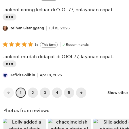
out
i
i
of
Jackpot sering keluar di OJOL77, pelayanan cepat.
5
e
n
stars
w
g
L
b
r
i
Reihan Sitanggang
Jul 13, 2026
y
e
s
R
v
5
t
5
Recommends
This item
out
a
i
i
of
Jackpot mudah didapat di OJOL77, layanan cepat.
5
f
e
n
stars
a
w
g
L
P
b
r
i
Hafidz Solihin
Apr 18, 2026
u
y
e
s
t
L
v
t
Previous
Next
2
3
4
5
Show other
1
page
page
r
i
i
i
a
k
e
n
Photos from reviews
a
w
g
S
b
r