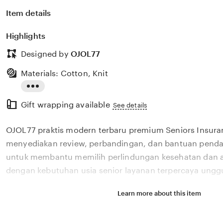
Item details
Highlights
Designed by
OJOL77
Materials: Cotton, Knit
Read
Gift wrapping available
the
See details
full
OJOL77 praktis modern terbaru premium Seniors Insur
description
menyediakan review, perbandingan, dan bantuan pendaf
untuk membantu memilih perlindungan kesehatan dan a
dengan kebutuhan usia senior layanan terpercaya unggu
Learn more about this item
Situs OJOL77 praktis modern terbaru premium Seniors 
menyediakan review, perbandingan, dan bantuan pendaf