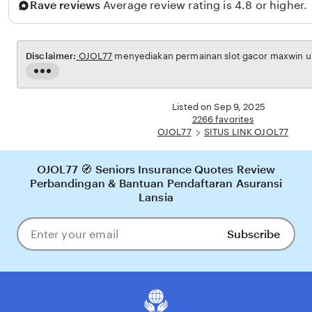
Rave reviews
Average review rating is 4.8 or higher.
h
i
n
Disclaimer:
OJOL77
menyediakan permainan slot gacor maxwin unt
Read
the
full
Listed on Sep 9, 2025
description
2266 favorites
OJOL77
SITUS LINK OJOL77
OJOL77 🧭 Seniors Insurance Quotes Review
Perbandingan & Bantuan Pendaftaran Asuransi
Lansia
Subscribe
Enter
your
email