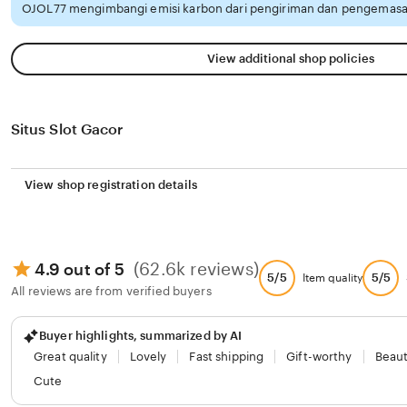
OJOL77 mengimbangi emisi karbon dari pengiriman dan pengemasan
View additional shop policies
Situs Slot Gacor
View shop registration details
(62.6k reviews)
4.9 out of 5
5/5
5/5
Item quality
All reviews are from verified buyers
Buyer highlights, summarized by AI
Great quality
Lovely
Fast shipping
Gift-worthy
Beaut
Cute