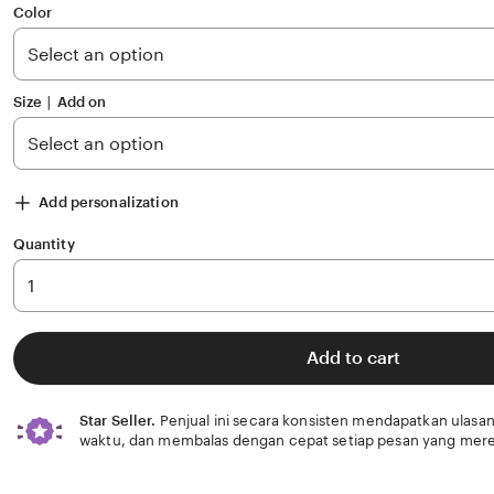
of
Color
5
stars
Size ∣ Add on
Add personalization
Quantity
Add to cart
Star Seller.
Penjual ini secara konsisten mendapatkan ulasan
waktu, dan membalas dengan cepat setiap pesan yang mere