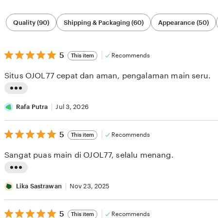
Filter
Quality (90)
Shipping & Packaging (60)
Appearance (50)
by
category
5
5
Recommends
This item
out
of
Situs OJOL77 cepat dan aman, pengalaman main seru.
5
stars
L
i
Rafa Putra
Jul 3, 2026
s
5
t
5
Recommends
This item
out
i
of
Sangat puas main di OJOL77, selalu menang.
5
n
stars
g
L
r
i
Lika Sastrawan
Nov 23, 2025
e
s
v
5
t
5
Recommends
This item