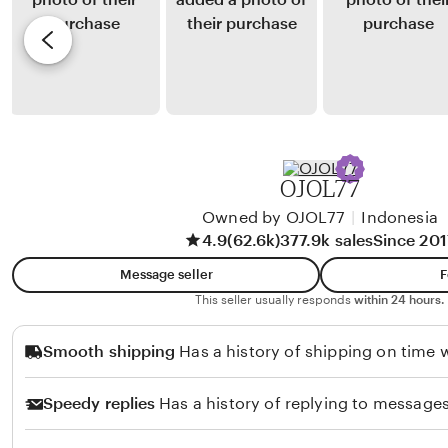
a
y
e
s
R
v
t
e
i
r
i
e
a
h
w
w
a
b
a
n
y
OJOL77
n
S
H
i
Owned by OJOL77
|
Indonesia
a
4.9
(62.6k)
377.9k sales
Since 201
t
f
a
i
Message seller
F
n
d
This seller usually responds
within 24 hours.
g
z
Smooth shipping
Has a history of shipping on time w
g
S
a
o
Speedy replies
Has a history of replying to messages
n
l
g
i