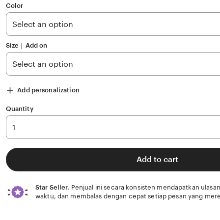
of
Color
5
stars
Size ∣ Add on
Add personalization
Quantity
Add to cart
Star Seller.
Penjual ini secara konsisten mendapatkan ulasan
waktu, dan membalas dengan cepat setiap pesan yang mere