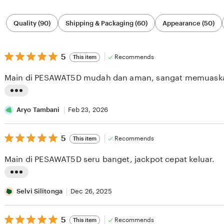
Filter
Quality (90)
Shipping & Packaging (60)
Appearance (50)
by
category
5
5
Recommends
This item
out
of
Main di PESAWAT5D mudah dan aman, sangat memuask
5
stars
L
i
Aryo Tambani
Feb 23, 2026
s
5
t
5
Recommends
This item
out
i
of
Main di PESAWAT5D seru banget, jackpot cepat keluar.
5
n
stars
g
L
r
i
Selvi Silitonga
Dec 26, 2025
e
s
v
5
t
5
Recommends
This item