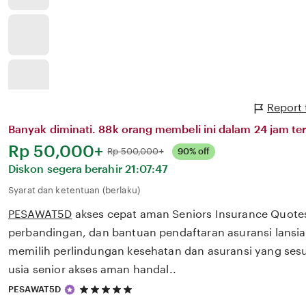
Report
Banyak diminati. 88k orang membeli ini dalam 24 jam ter
Harga:
Rp 50,000+
Normal:
Rp 500,000+
90% off
Diskon segera berahir
21:07:47
Syarat dan ketentuan (berlaku)
PESAWAT5D
akses cepat aman Seniors Insurance Quote
perbandingan, dan bantuan pendaftaran asuransi lans
memilih perlindungan kesehatan dan asuransi yang ses
usia senior akses aman handal..
5
PESAWAT5D
out