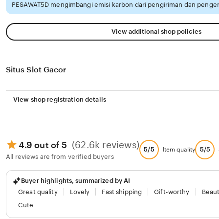
PESAWAT5D mengimbangi emisi karbon dari pengiriman dan pengem
View additional shop policies
Situs Slot Gacor
View shop registration details
(62.6k reviews)
4.9 out of 5
5/5
5/5
Item quality
All reviews are from verified buyers
Buyer highlights, summarized by AI
Great quality
Lovely
Fast shipping
Gift-worthy
Beaut
Cute