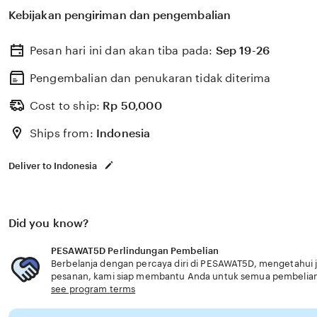
membantu memilih perlindungan kesehatan dan asurans
Kebijakan pengiriman dan pengembalian
kebutuhan usia senior akses aman handal.
Pesan hari ini dan akan tiba pada:
Sep 19-26
Pengembalian dan penukaran tidak diterima
Cost to ship:
Rp
50,000
Ships from:
Indonesia
Deliver to Indonesia
Did you know?
PESAWAT5D Perlindungan Pembelian
Berbelanja dengan percaya diri di PESAWAT5D, mengetahui ji
pesanan, kami siap membantu Anda untuk semua pembelia
see program terms