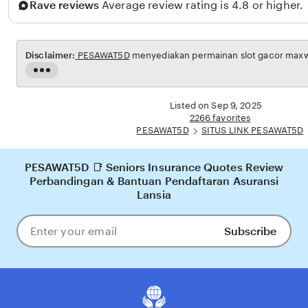
Rave reviews
Average review rating is 4.8 or higher.
d
Disclaimer:
PESAWAT5D
menyediakan permainan slot gacor maxwin
Read
the
full
Listed on Sep 9, 2025
description
2266 favorites
PESAWAT5D
SITUS LINK PESAWAT5D
PESAWAT5D 📑 Seniors Insurance Quotes Review
Perbandingan & Bantuan Pendaftaran Asuransi
Lansia
Subscribe
Enter
your
email