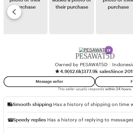
S
y
e
i
F
v
l
a
i
i
n
e
t
n
w
o
y
b
n
B
y
PESAWAT5D
g
a
V
a
n
Owned by PESAWAT5D
|
Indonesi
e
4.9
(62.6k)
377.9k sales
Since 201
g
l
u
i
Message seller
F
n
a
This seller usually responds
within 24 hours.
R
Smooth shipping
Has a history of shipping on time w
a
s
Speedy replies
Has a history of replying to messages
y
i