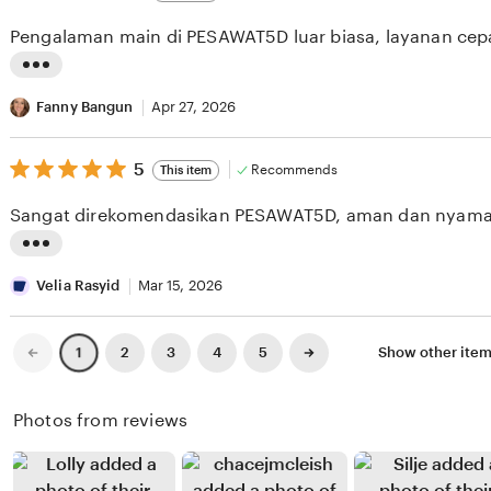
out
i
i
of
Pengalaman main di PESAWAT5D luar biasa, layanan cep
5
e
n
stars
w
g
L
b
r
i
Fanny Bangun
Apr 27, 2026
y
e
s
A
v
5
t
5
Recommends
This item
out
r
i
i
of
Sangat direkomendasikan PESAWAT5D, aman dan nyama
5
y
e
n
stars
o
w
g
L
T
b
r
i
Velia Rasyid
Mar 15, 2026
a
y
e
s
m
S
v
t
Previous
Next
2
3
4
5
Show other ite
1
page
page
b
e
i
i
a
l
e
n
Photos from reviews
n
v
w
g
i
i
b
r