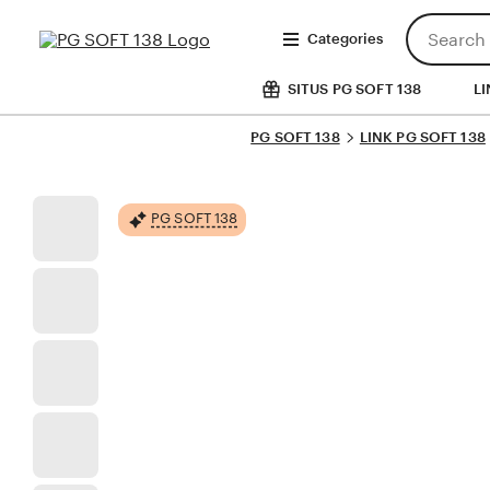
Skip
Search
to
Categories
for
Content
items
or
SITUS PG SOFT 138
LI
shops
PG SOFT 138
LINK PG SOFT 138
PG SOFT 138