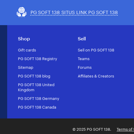
PG SOFT 138 SITUS LINK PG SOFT 138
Shop
Sell
Gift cards
Sell on PG SOFT 138
PG SOFT 138 Registry
Teams
Sitemap
Forums
PG SOFT 138 blog
Affiliates & Creators
PG SOFT 138 United
Kingdom
PG SOFT 138 Germany
PG SOFT 138 Canada
© 2025 PG SOFT 138.
Terms of