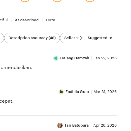
tiful
As described
Cute
Suggested
Description accuracy (48)
Seller service (19)
Sizing & Fit (1
Galang Hamzah
Jan 22, 2026
ekomendasikan.
Fadhila Gulo
Mar 31, 2026
cepat.
Tari Batubara
Apr 26, 2026