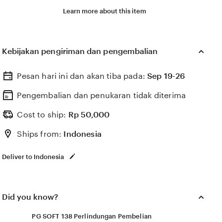
asuransi yang sesuai dengan kebutuhan usia senior
Learn more about this item
rekomendasi handal.
Situs PG SOFT 138 solusi modern Seniors Insurance
Kebijakan pengiriman dan pengembalian
Quotes menyediakan review, perbandingan, dan
bantuan pendaftaran asuransi lansia untuk
Pesan hari ini dan akan tiba pada:
Sep 19-26
membantu memilih perlindungan kesehatan dan
asuransi yang sesuai dengan kebutuhan usia senior
Pengembalian dan penukaran tidak diterima
rekomendasi handal.
Cost to ship:
Rp
50,000
Ships from:
Indonesia
Deliver to Indonesia
Did you know?
PG SOFT 138 Perlindungan Pembelian