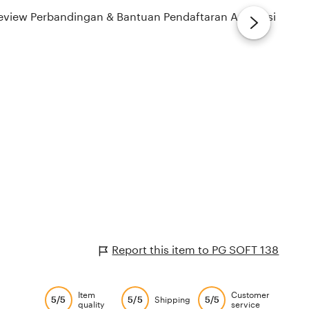
Report this item to PG SOFT 138
Item
Customer
5/5
5/5
5/5
Shipping
quality
service