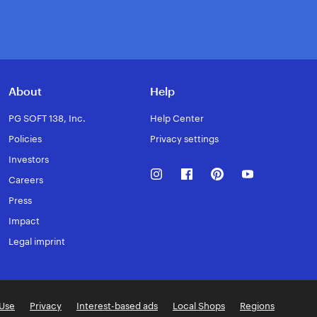
About
Help
PG SOFT 138, Inc.
Help Center
Policies
Privacy settings
Investors
Instagram
Facebook
Pinterest
Youtube
Careers
Press
Impact
Legal imprint
 Use
Privacy
Interest-based ads
Local Shops
Regions