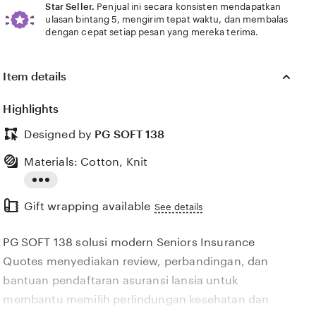
Star Seller.
Penjual ini secara konsisten mendapatkan
ulasan bintang 5, mengirim tepat waktu, dan membalas
dengan cepat setiap pesan yang mereka terima.
Item details
0)
Value (9)
Comfort (8)
Ease of use (2)
Condition (1)
Highlights
Designed by
PG SOFT 138
Materials: Cotton, Knit
Read
Gift wrapping available
the
See details
full
PG SOFT 138 solusi modern Seniors Insurance
description
Quotes menyediakan review, perbandingan, dan
bantuan pendaftaran asuransi lansia untuk
membantu memilih perlindungan kesehatan dan