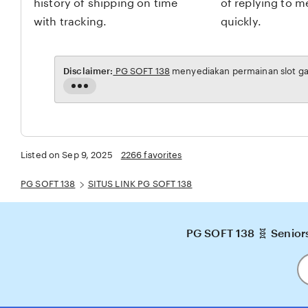
history of shipping on time
of replying to 
with tracking.
quickly.
Disclaimer:
PG SOFT 138
menyediakan permainan slot gac
Read
the
full
description
Listed on Sep 9, 2025
2266 favorites
PG SOFT 138
SITUS LINK PG SOFT 138
PG SOFT 138 🧬 Senior
En
y
em