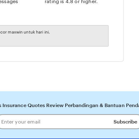
messages
rating is 4.8 or higher.
or maxwin untuk hari ini.
s Insurance Quotes Review Perbandingan & Bantuan Penda
Subscribe
ter
our
ail