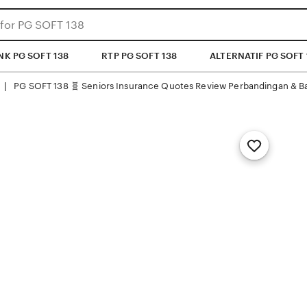
NK PG SOFT 138
RTP PG SOFT 138
ALTERNATIF PG SOFT 
PG SOFT 138 🧬 Seniors Insurance Quotes Review Perbandingan & Ba
 | 
Add
to
Favorites