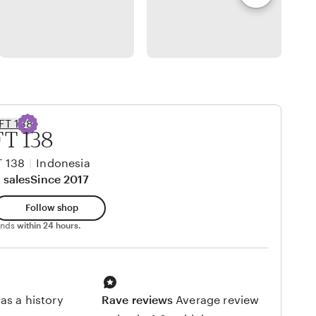
T 138
 138
|
Indonesia
 sales
Since 2017
Follow shop
ponds
within 24 hours.
as a history
Rave reviews
Average review