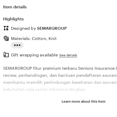
Item details
Highlights
Designed by
SEMARGROUP
Materials: Cotton, Knit
Read
Gift wrapping available
the
See details
full
SEMARGROUP fitur premium terbaru Seniors Insurance
description
review, perbandingan, dan bantuan pendaftaran asurans
membantu memilih perlindungan kesehatan dan asurans
kebutuhan usia senior informasi lengkap.
Learn more about this item
Situs SEMARGROUP fitur premium terbaru Seniors Insu
menyediakan review, perbandingan, dan bantuan pendaf