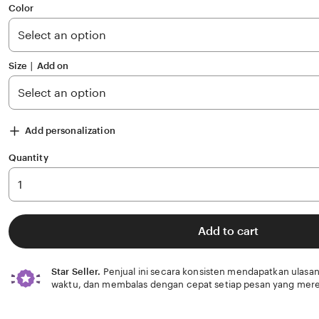
of
Color
5
stars
Size ∣ Add on
Add personalization
Quantity
Add to cart
Star Seller.
Penjual ini secara konsisten mendapatkan ulasan
waktu, dan membalas dengan cepat setiap pesan yang mere