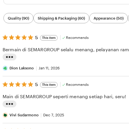
Filter
Quality (90)
Shipping & Packaging (60)
Appearance (50)
by
category
5
5
Recommends
This item
out
of
Bermain di SEMARGROUP selalu menang, pelayanan ram
5
stars
L
i
Dion Laksono
Jan 11, 2026
s
5
t
5
Recommends
This item
out
i
of
Main di SEMARGROUP seperti menang setiap hari, seru!
5
n
stars
g
L
r
i
Vivi Sudarmono
Dec 7, 2025
e
s