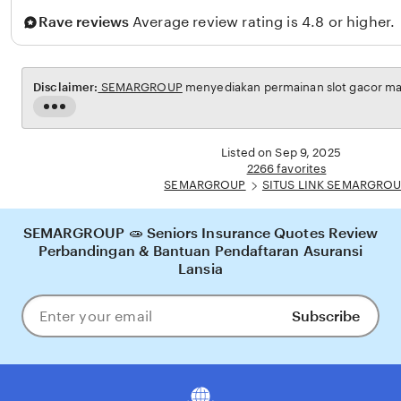
a
t
Rave reviews
Average review rating is 4.8 or higher.
o
n
g
Disclaimer:
SEMARGROUP
menyediakan permainan slot gacor maxw
a
Read
the
full
Listed on Sep 9, 2025
description
2266 favorites
SEMARGROUP
SITUS LINK SEMARGRO
SEMARGROUP 🧫 Seniors Insurance Quotes Review
Perbandingan & Bantuan Pendaftaran Asuransi
Lansia
Subscribe
Enter
your
email