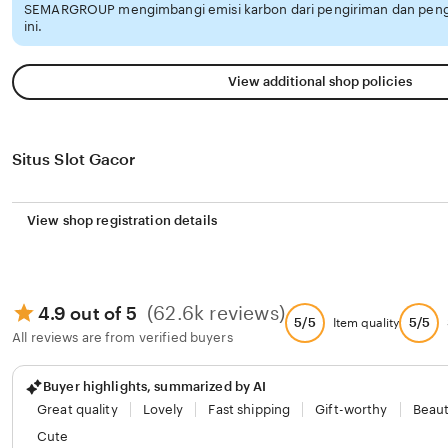
SEMARGROUP mengimbangi emisi karbon dari pengiriman dan pen
ini.
View additional shop policies
Situs Slot Gacor
View shop registration details
(62.6k reviews)
4.9 out of 5
5/5
5/5
Item quality
All reviews are from verified buyers
Buyer highlights, summarized by AI
Great quality
Lovely
Fast shipping
Gift-worthy
Beaut
Cute