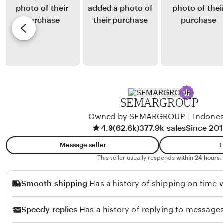
u
y
e
d
K
v
a
o
i
r
r
e
m
n
w
o
e
b
n
l
y
SEMARGROUP
o
i
H
u
Owned by SEMARGROUP
|
Indones
a
4.9
(62.6k)
377.9k sales
Since 201
s
f
H
i
Message seller
F
u
z
This seller usually responds
within 24 hours.
t
S
Smooth shipping
Has a history of shipping on time w
a
i
p
l
Speedy replies
Has a history of replying to messages
e
i