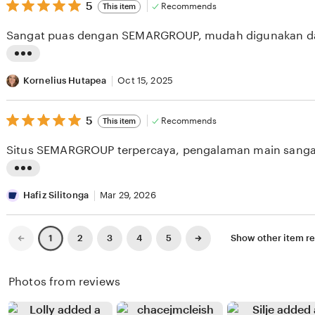
v
5
t
5
Recommends
This item
out
i
i
of
Sangat puas dengan SEMARGROUP, mudah digunakan da
5
e
n
stars
w
g
L
b
r
i
Kornelius Hutapea
Oct 15, 2025
y
e
s
D
v
5
t
5
Recommends
This item
out
i
i
i
of
Situs SEMARGROUP terpercaya, pengalaman main sang
5
o
e
n
stars
n
w
g
L
L
b
r
i
Hafiz Silitonga
Mar 29, 2026
a
y
e
s
k
V
v
t
Previous
Next
2
3
4
5
Show other item 
1
page
page
s
i
i
i
o
v
e
n
Photos from reviews
n
i
w
g
o
S
b
r