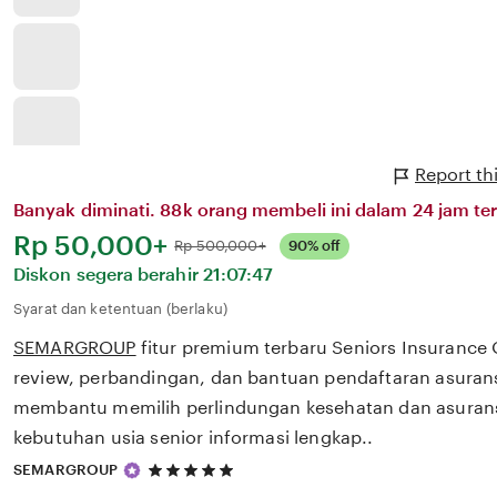
Report t
Banyak diminati. 88k orang membeli ini dalam 24 jam ter
Harga:
Rp 50,000+
Normal:
Rp 500,000+
90% off
Diskon segera berahir
21:07:47
Syarat dan ketentuan (berlaku)
SEMARGROUP
fitur premium terbaru Seniors Insuranc
review, perbandingan, dan bantuan pendaftaran asurans
membantu memilih perlindungan kesehatan dan asurans
kebutuhan usia senior informasi lengkap..
5
SEMARGROUP
out