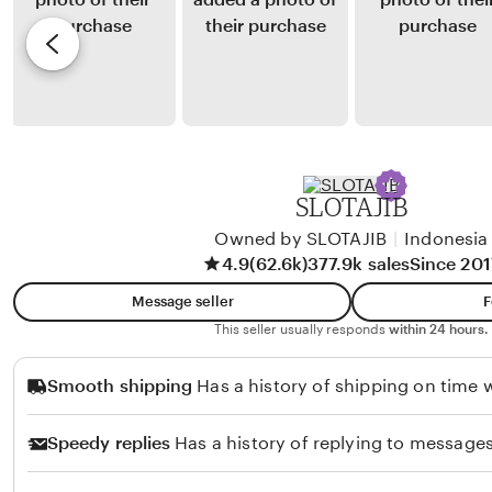
a
y
e
n
m
A
v
z
d
i
a
e
e
h
G
w
u
b
n
y
SLOTAJIB
a
D
d
Owned by SLOTAJIB
|
Indonesia
i
4.9
(62.6k)
377.9k sales
Since 201
i
m
a
Message seller
F
s
This seller usually responds
within 24 hours.
P
Smooth shipping
Has a history of shipping on time w
u
r
Speedy replies
Has a history of replying to messages
b
a