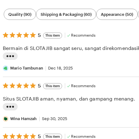
Filter
Quality (90)
Shipping & Packaging (60)
Appearance (50)
by
category
5
5
Recommends
This item
out
of
Bermain di SLOTAJIB sangat seru, sangat direkomendasi
5
stars
L
i
Mario Tambunan
Dec 18, 2025
s
5
t
5
Recommends
This item
out
i
of
Situs SLOTAJIB aman, nyaman, dan gampang menang.
5
n
stars
g
L
r
i
Wina Hamzah
Sep 30, 2025
e
s
v
5
t
5
Recommends
This item