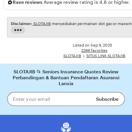
Rave reviews
Average review rating is 4.8 or higher.
Disclaimer:
SLOTAJIB
menyediakan permainan slot gacor maxwin u
Read
the
full
Listed on Sep 9, 2025
description
2266 favorites
SLOTAJIB
SITUS LINK SLOTAJIB
SLOTAJIB 📂 Seniors Insurance Quotes Review
Perbandingan & Bantuan Pendaftaran Asuransi
Lansia
Subscribe
Enter
your
email