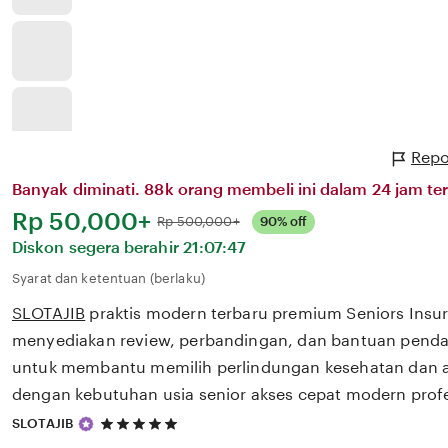
Repo
Banyak diminati. 88k orang membeli ini dalam 24 jam ter
Harga:
Rp 50,000+
Normal:
Rp 500,000+
90% off
Diskon segera berahir
21:07:47
Syarat dan ketentuan (berlaku)
SLOTAJIB
praktis modern terbaru premium Seniors Insu
menyediakan review, perbandingan, dan bantuan pendaf
untuk membantu memilih perlindungan kesehatan dan a
dengan kebutuhan usia senior akses cepat modern profe
5
SLOTAJIB
out