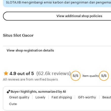
SLOTAJIB mengimbangi emisi karbon dari pengiriman dan pengemas
View additional shop policies
Situs Slot Gacor
View shop registration details
(62.6k reviews)
4.9 out of 5
5/5
5/5
Item quality
All reviews are from verified buyers
Buyer highlights, summarized by AI
Great quality
Lovely
Fast shipping
Gift-worthy
Beaut
Cute