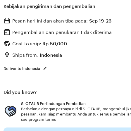
untuk membantu memilih perlindungan kesehatan dan a
Kebijakan pengiriman dan pengembalian
dengan kebutuhan usia senior akses cepat modern profe
Pesan hari ini dan akan tiba pada:
Sep 19-26
Pengembalian dan penukaran tidak diterima
Cost to ship:
Rp
50,000
Ships from:
Indonesia
Deliver to Indonesia
Did you know?
SLOTAJIB Perlindungan Pembelian
Berbelanja dengan percaya diri di SLOTAJIB, mengetahui jika
pesanan, kami siap membantu Anda untuk semua pembelia
see program terms