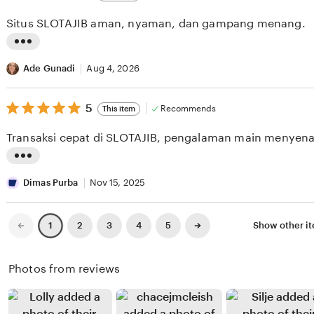
out
i
i
of
Situs SLOTAJIB aman, nyaman, dan gampang menang.
5
e
n
stars
w
g
L
b
r
i
Ade Gunadi
Aug 4, 2026
y
e
s
M
v
5
t
5
Recommends
This item
out
a
i
i
of
Transaksi cepat di SLOTAJIB, pengalaman main menyen
5
r
e
n
stars
i
w
g
L
o
b
r
i
Dimas Purba
Nov 15, 2025
T
y
e
s
a
W
v
t
Previous
Next
2
3
4
5
Show other i
1
page
page
m
i
i
i
b
n
e
n
Photos from reviews
u
a
w
g
n
H
b
r
a