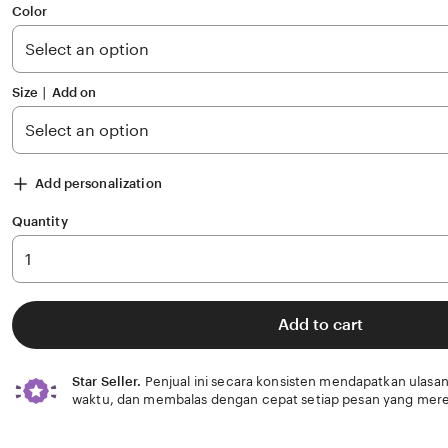
of
Color
5
stars
Size ∣ Add on
Add personalization
Quantity
Add to cart
Star Seller.
Penjual ini secara konsisten mendapatkan ulasan
waktu, dan membalas dengan cepat setiap pesan yang mere