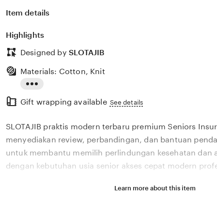
Item details
Highlights
Designed by
SLOTAJIB
Materials: Cotton, Knit
Read
Gift wrapping available
the
See details
full
SLOTAJIB praktis modern terbaru premium Seniors Insu
description
menyediakan review, perbandingan, dan bantuan pendaf
untuk membantu memilih perlindungan kesehatan dan a
dengan kebutuhan usia senior akses cepat modern profe
Learn more about this item
Situs SLOTAJIB praktis modern terbaru premium Senior
menyediakan review, perbandingan, dan bantuan pendaf