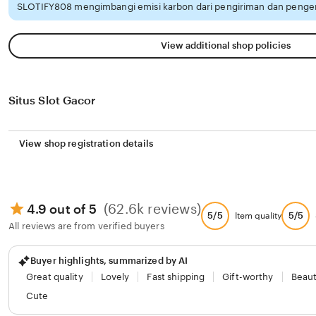
SLOTIFY808 mengimbangi emisi karbon dari pengiriman dan pengem
View additional shop policies
Situs Slot Gacor
View shop registration details
(62.6k reviews)
4.9 out of 5
5/5
5/5
Item quality
All reviews are from verified buyers
Buyer highlights, summarized by AI
Great quality
Lovely
Fast shipping
Gift-worthy
Beaut
Cute