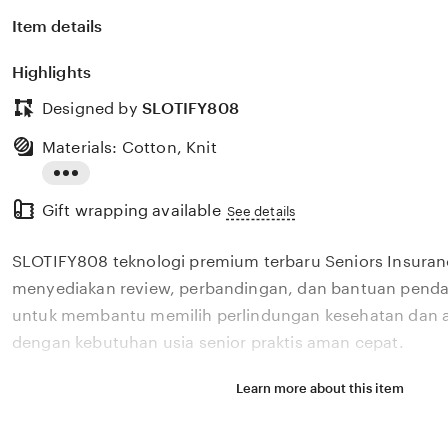
Item details
Highlights
Designed by
SLOTIFY808
Materials: Cotton, Knit
Read
Gift wrapping available
the
See details
full
SLOTIFY808 teknologi premium terbaru Seniors Insura
description
menyediakan review, perbandingan, dan bantuan pendaf
untuk membantu memilih perlindungan kesehatan dan a
dengan kebutuhan usia senior praktis aman cepat.
Learn more about this item
Situs SLOTIFY808 teknologi premium terbaru Seniors I
menyediakan review, perbandingan, dan bantuan pendaf