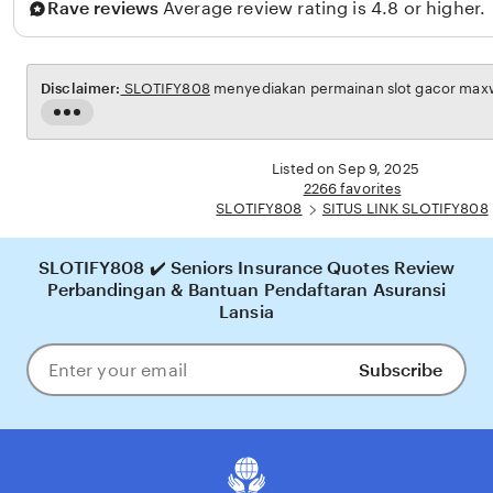
Rave reviews
Average review rating is 4.8 or higher.
n
Disclaimer:
SLOTIFY808
menyediakan permainan slot gacor maxwin
Read
the
full
Listed on Sep 9, 2025
description
2266 favorites
SLOTIFY808
SITUS LINK SLOTIFY808
SLOTIFY808 ✔️ Seniors Insurance Quotes Review
Perbandingan & Bantuan Pendaftaran Asuransi
Lansia
Subscribe
Enter
your
email