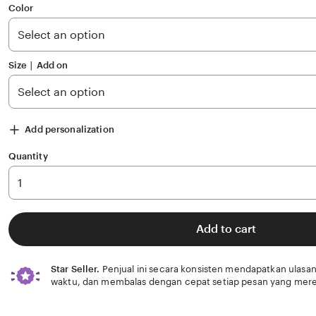
of
Color
5
stars
Size ∣ Add on
Add personalization
Quantity
Add to cart
Star Seller.
Penjual ini secara konsisten mendapatkan ulasan
waktu, dan membalas dengan cepat setiap pesan yang mere