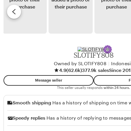
u
y
e
i
s
G
v
n
a
i
a
l
e
d
a
w
i
n
b
g
y
SLOTIFY808
H
R
e
Owned by SLOTIFY808
|
Indonesi
e
4.9
(62.6k)
377.9k sales
Since 201
r
t
l
h
Message seller
F
i
a
This seller usually responds
within 24 hours.
n
R
Smooth shipping
Has a history of shipping on time w
a
a
i
Speedy replies
Has a history of replying to messages
h
a