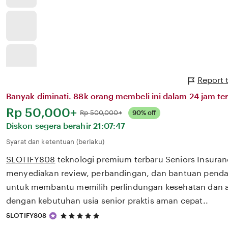
Report 
Banyak diminati. 88k orang membeli ini dalam 24 jam ter
Harga:
Rp 50,000+
Normal:
Rp 500,000+
90% off
Diskon segera berahir
21:07:47
Syarat dan ketentuan (berlaku)
SLOTIFY808
teknologi premium terbaru Seniors Insura
menyediakan review, perbandingan, dan bantuan pendaf
untuk membantu memilih perlindungan kesehatan dan a
dengan kebutuhan usia senior praktis aman cepat..
5
SLOTIFY808
out