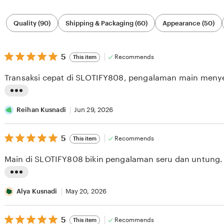
Filter
Quality (90)
Shipping & Packaging (60)
Appearance (50)
by
category
5
5
Recommends
This item
out
of
Transaksi cepat di SLOTIFY808, pengalaman main men
5
stars
L
i
Reihan Kusnadi
Jun 29, 2026
s
5
t
5
Recommends
This item
out
i
of
Main di SLOTIFY808 bikin pengalaman seru dan untung.
5
n
stars
g
L
r
i
Alya Kusnadi
May 20, 2026
e
s
v
5
t
5
Recommends
This item