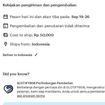
untuk membantu memilih perlindungan kesehatan dan a
Kebijakan pengiriman dan pengembalian
dengan kebutuhan usia senior praktis aman cepat.
Pesan hari ini dan akan tiba pada:
Sep 19-26
Pengembalian dan penukaran tidak diterima
Cost to ship:
Rp
50,000
Ships from:
Indonesia
Deliver to Indonesia
Did you know?
SLOTIFY808 Perlindungan Pembelian
Berbelanja dengan percaya diri di SLOTIFY808, mengetahui j
pesanan, kami siap membantu Anda untuk semua pembelia
see program terms