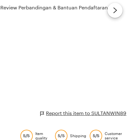
Report this item to SULTANWIN89
Item
Customer
5/5
5/5
5/5
Shipping
quality
service