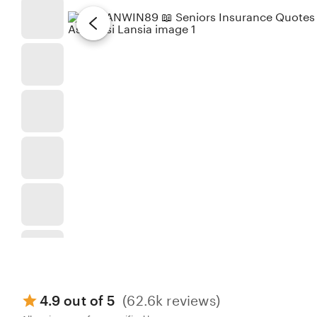
4.9 out of 5
(62.6k reviews)