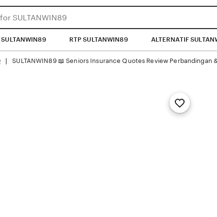
K SULTANWIN89
RTP SULTANWIN89
ALTERNATIF SULTAN
9
SULTANWIN89 📖 Seniors Insurance Quotes Review Perbandingan & 
 | 
Add
to
Favorites