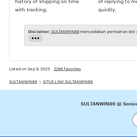
history of shipping on time
of replying to 
g
with tracking.
quickly.
Disclaimer:
SULTANWIN89
menyediakan permainan slot g
Read
the
full
description
Listed on Sep 9, 2025
2266 favorites
SULTANWIN89
SITUS LINK SULTANWIN89
SULTANWIN89 📖 Senior
En
y
em