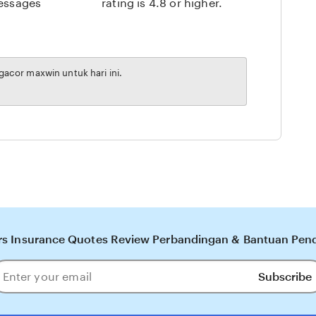
messages
rating is 4.8 or higher.
acor maxwin untuk hari ini.
s Insurance Quotes Review Perbandingan & Bantuan Penda
Subscribe
ter
our
ail