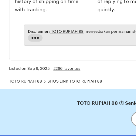
history of shipping on time
of replying to 
with tracking.
quickly.
Disclaimer:
TOTO RUPIAH 88
menyediakan permainan slot
Read
the
full
description
Listed on Sep 9, 2025
2266 favorites
TOTO RUPIAH 88
SITUS LINK TOTO RUPIAH 88
TOTO RUPIAH 88 🕒 Senio
En
y
em