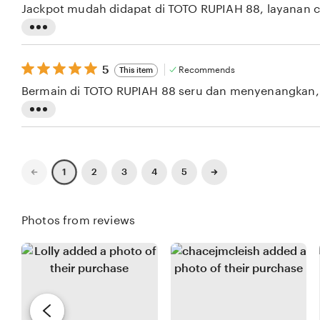
r
Jackpot mudah didapat di TOTO RUPIAH 88, layanan c
of
t
5
e
i
stars
L
v
n
i
i
5
g
5
Recommends
This item
s
out
e
r
Bermain di TOTO RUPIAH 88 seru dan menyenangkan,
of
t
w
5
e
i
stars
L
b
v
n
i
y
i
g
s
D
e
Previous
Next
r
2
3
4
5
1
t
page
page
a
w
e
i
r
b
v
n
a
Photos from reviews
y
i
g
S
P
e
r
i
a
w
e
a
n
b
v
h
d
y
i
a
u