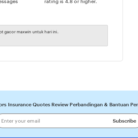
messages
rating is 4.8 or higher.
 gacor maxwin untuk hari ini.
rs Insurance Quotes Review Perbandingan & Bantuan Pen
Subscribe
ter
our
ail