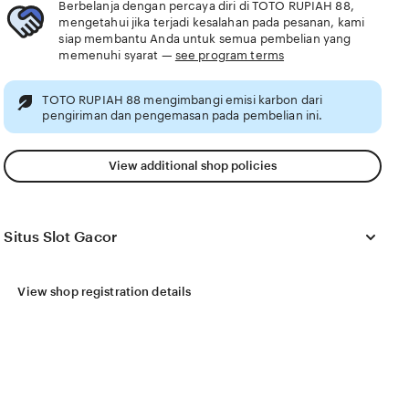
Berbelanja dengan percaya diri di TOTO RUPIAH 88,
mengetahui jika terjadi kesalahan pada pesanan, kami
siap membantu Anda untuk semua pembelian yang
memenuhi syarat —
see program terms
TOTO RUPIAH 88 mengimbangi emisi karbon dari
pengiriman dan pengemasan pada pembelian ini.
View additional shop policies
Situs Slot Gacor
View shop registration details