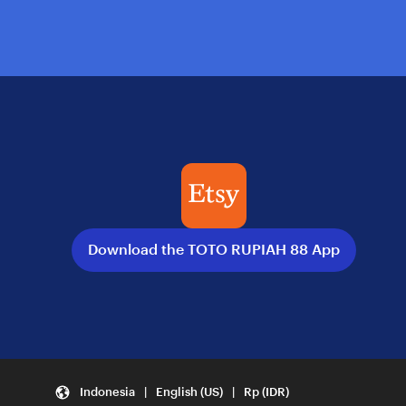
Download the TOTO RUPIAH 88 App
Indonesia | English (US) | Rp (IDR)