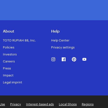
About
Help
TOTO RUPIAH 88, Inc.
Help Center
Policies
Privacy settings
Investors
Instagram
Facebook
Pinterest
Youtube
Careers
Press
Impact
Legal imprint
 Use
Privacy
Interest-based ads
Local Shops
Regions