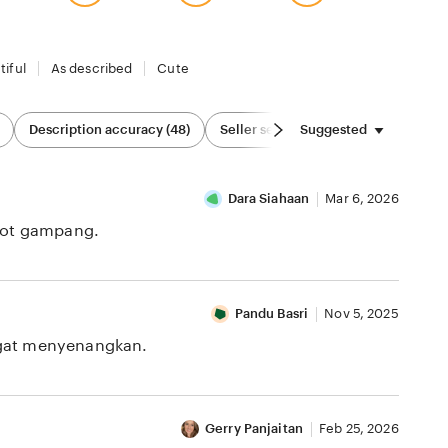
tiful
As described
Cute
Suggested
Description accuracy (48)
Seller service (19)
Sizing & Fit (1
Dara Siahaan
Mar 6, 2026
kpot gampang.
Pandu Basri
Nov 5, 2025
ngat menyenangkan.
Gerry Panjaitan
Feb 25, 2026