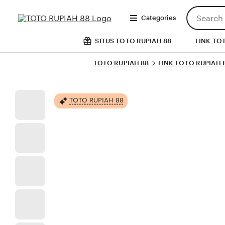
Skip
Search
to
Categories
for
Content
items
or
SITUS TOTO RUPIAH 88
LINK TO
shops
TOTO RUPIAH 88
LINK TOTO RUPIAH 
TOTO RUPIAH 88